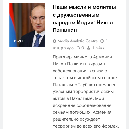
Наши мысли и молитвы
с дружественным
народом Индии: Никол
Пашинян
Media Analytic Centre
1
В МИРЕ
տարի ago
0
1 mins
Премьер-министр Армении
Никол Пашинян выразил
соболезнования в связи с
терактом в индийском городе
Пахалгам. «Глубоко опечален
ужасным террористическим
актом в Пахалгаме. Мои
искренние соболезнования
семьям погибших. Армения
решительно осуждает
терроризм во всех его формах.