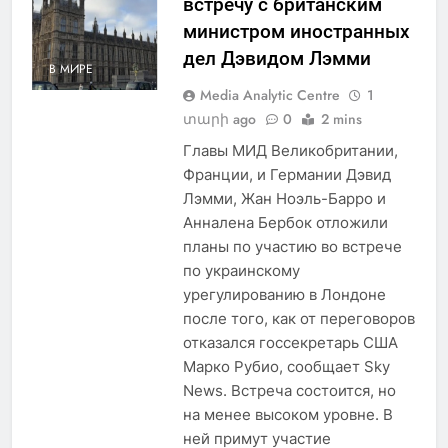
встречу с британским
министром иностранных
дел Дэвидом Лэмми
В МИРЕ
Media Analytic Centre
1
տարի ago
0
2 mins
Главы МИД Великобритании,
Франции, и Германии Дэвид
Лэмми, Жан Ноэль-Барро и
Анналена Бербок отложили
планы по участию во встрече
по украинскому
урегулированию в Лондоне
после того, как от переговоров
отказался госсекретарь США
Марко Рубио, сообщает Sky
News. Встреча состоится, но
на менее высоком уровне. В
ней примут участие