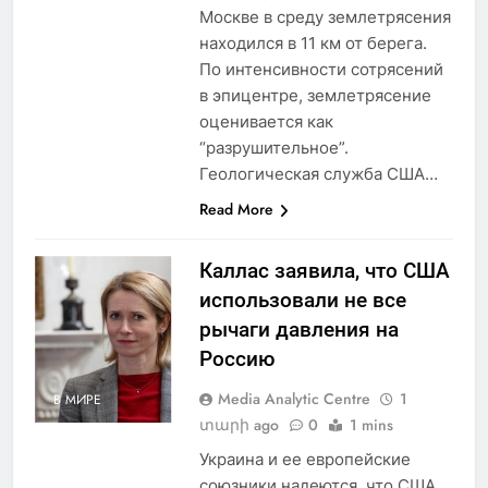
Москве в среду землетрясения
находился в 11 км от берега.
По интенсивности сотрясений
в эпицентре, землетрясение
оценивается как
“разрушительное”.
Геологическая служба США…
Read More
Каллас заявила, что США
использовали не все
рычаги давления на
Россию
Media Analytic Centre
1
В МИРЕ
տարի ago
0
1 mins
Украина и ее европейские
союзники надеются, что США