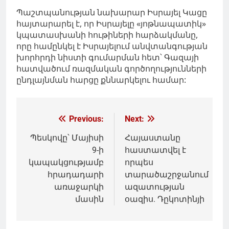
Պաշտպանության նախարար Իսրայել Կացը
հայտարարել է, որ Իսրայելը «յոթնապատիկ»
կպատասխանի հութիների հարձակմանը,
որը համընկել է Իսրայելում անվտանգության
խորհրդի նիստի գումարման հետ՝ Գազայի
հատվածում ռազմական գործողությունների
ընդլայնման հարցը քննարկելու համար:
Գրառումների
Previous:
Next:
նավարկումը
Պեսկովը՝ Մայիսի
Հայաստանը
9-ի
հաստատվել է
կապակցությամբ
որպես
հրադադարի
տարածաշրջանում
առաջարկի
ազատության
մասին
օազիս. Դըկոտինյի