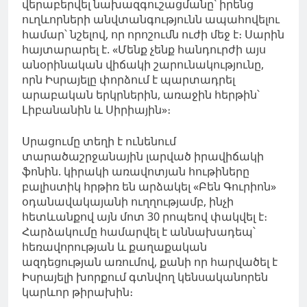
վերաբերվել նախազգուշացմանը՝ իրենց
ուղևորների անվտանգությունն ապահովելու
համար՝ նշելով, որ որոշումն ուժի մեջ է։ Սարին
հայտարարել է. «Մենք չենք հանդուրժի այս
անօրինական վիճակի շարունակությունը,
որն Իսրայելը փորձում է պարտադրել
արաբական երկրներին, առաջին հերթին՝
Լիբանանին և Սիրիային»։
Սրացումը տեղի է ունենում
տարածաշրջանային լարված իրավիճակի
ֆոնին. կիրակի առավոտյան հութիները
բալիստիկ հրթիռ են արձակել «Բեն Գուրիոն»
օդանավակայանի ուղղությամբ, ինչի
հետևանքով այն մոտ 30 րոպեով փակվել է։
Հարձակումը համարվել է աննախադեպ՝
հեռավորության և քաղաքական
ազդեցության առումով, քանի որ հարվածել է
Իսրայելի խորքում գտնվող կենսականորեն
կարևոր թիրախին։