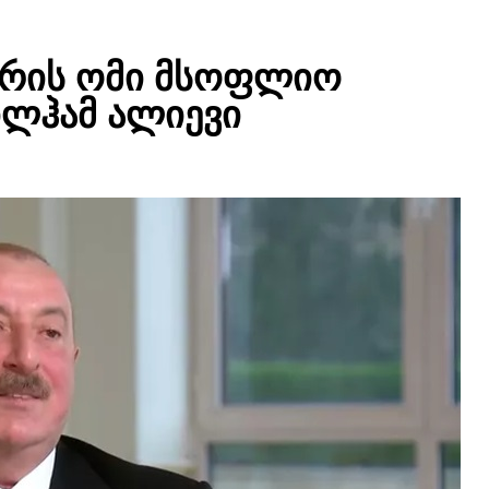
ორის ომი მსოფლიო
ილჰამ ალიევი