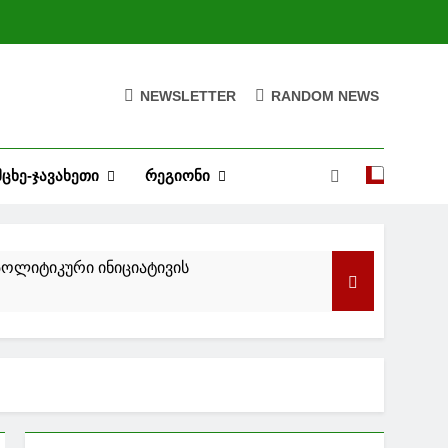
NEWSLETTER
RANDOM NEWS
ᲛᲪᲮᲔ-ᲯᲐᲕᲐᲮᲔᲗᲘ
ᲠᲔᲒᲘᲝᲜᲘ
გამოფენა გაიმართა
ღარ დაფიქსირებულა, ის