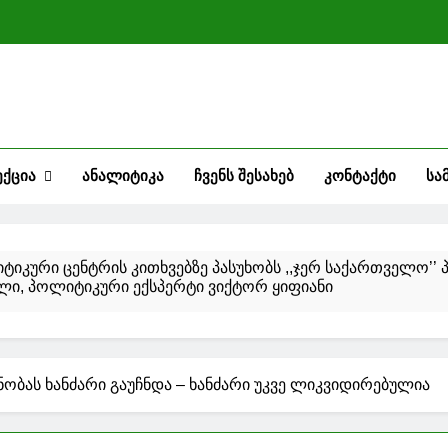
ᲔᲥᲪᲘᲐ
ᲐᲜᲐᲚᲘᲢᲘᲙᲐ
ᲩᲕᲔᲜᲡ ᲨᲔᲡᲐᲮᲔᲑ
ᲙᲝᲜᲢᲐᲥᲢᲘ
ᲡᲐ
პასუხობს ,,ჯერ საქართველო’’ პოლიტიკური ინიციატივის
დამფუძნებელი, პოლიტიკური ექსპერტი ვიქტორ ყიფიანი
ს მუნიციპალიტეტის ვაჩიანის საჯარო სკოლაში კონკურსი-
ი, რომელიც გართულებით მიმდინარეობს, ბოლო კვირებში ა
ნობას ხანძარი გაუჩნდა – ხანძარი უკვე ლიკვიდირებულია
ირაციულ-სინციტიური ვირუსით