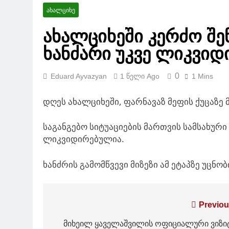
საქართველო
სამცხე-ჯავ
ᲐᲮᲐᲚᲪᲘᲮᲔ
1 Წელი Ago
ახალციხეში კერძო შე
1 Წელი Ago
ხანძარი უკვე ლიკვი
არარატ მირზ
პერსპექტივებ
0
Eduard Ayvazyan
1 Წელი Ago
1 Mins
1 Წელი Ago
დღეს ახალციხეში, ფარნავაზ მეფის ქუცაზე 
საგანგებო სიტუაციების მართვის სამსახურ
ლიკვიდირებულია.
ხანძრის გამომწვევი მიზეზი ამ ეტაპზე უცნობ
პოსტის
Previou
ნავიგაცია
მიხეილ ყაველაშვილის ოფიციალური ვიზი