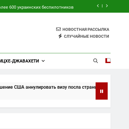
более 600 украинских беспилотников
с Ереваном, Москвой и Баку: Pосол
Пакистана в России
НОВОСТНАЯ РАССЫЛКА
тической ракеты и противоракетной
системы: Зеленский
СЛУЧАЙНЫЕ НОВОСТИ
ь визу посла страны в Вашингтоне
более 600 украинских беспилотников
МЦХЕ-ДЖАВАХЕТИ
с Ереваном, Москвой и Баку: Pосол
Пакистана в России
 аннулировать визу посла страны в Вашингтоне