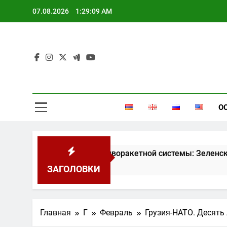
Перейти
07.08.2026
1:29:10 AM
к
содержимому
П
О
ой ракеты и противоракетной системы: Зеленский
ЗАГОЛОВКИ
Главная
Г
Февраль
Грузия-НАТО. Десять 