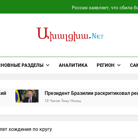
Россия заявляет, что сбила 
Исламабад придает большое значение укреплению связей 
Украина работает над созданием собственной баллис
резидент Бразилии раскритиковал решение США аннулироват
Россия заявляет, что сбила 
СНОВНЫЕ РАЗДЕЛЫ
АНАЛИТИКА
РЕГИОН
СА
Исламабад придает большое значение укреплению связей 
Президент Бразилии раскритиковал решение США
12 Часов Тому Назад
лет хождения по кругу