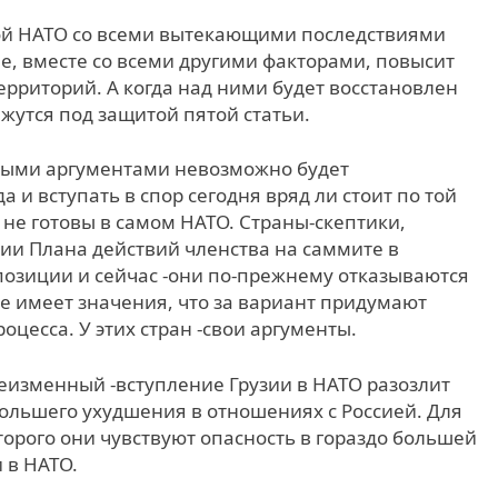
той НАТО со всеми вытекающими последствиями
ие, вместе со всеми другими факторами, повысит
рриторий. А когда над ними будет восстановлен
ажутся под защитой пятой статьи.
ными аргументами невозможно будет
 и вступать в спор сегодня вряд ли стоит по той
 не готовы в самом НАТО. Страны-скептики,
ии Плана действий членства на саммите в
 позиции и сейчас -они по-прежнему отказываются
не имеет значения, что за вариант придумают
оцесса. У этих стран -свои аргументы.
еизменный -вступление Грузии в НАТО разозлит
большего ухудшения в отношениях с Россией. Для
оторого они чувствуют опасность в гораздо большей
 в НАТО.