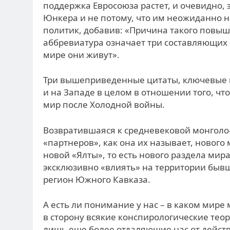
поддержка Евросоюза растет, и очевидно, 
Юнкера и не потому, что им неожиданно н
политик, добавив: «Причина такого повыше
аббревиатура означает три составляющих –
мире они живут».
Три вышеприведенные цитаты, ключевые п
и на Западе в целом в отношении того, чт
мир после Холодной войны.
Возвратившаяся к средневековой монголо-
«партнеров», как она их называет, нового
новой «Ялты», то есть нового раздела мир
эксклюзивно «влиять» на территории бывш
регион Южного Кавказа.
А есть ли понимание у нас – в каком мире 
в сторону всякие конспирологические тео
лишь еще более отдаляющие нас от действ