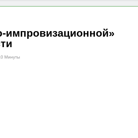
о-импровизационной»
сти
10 Минуты