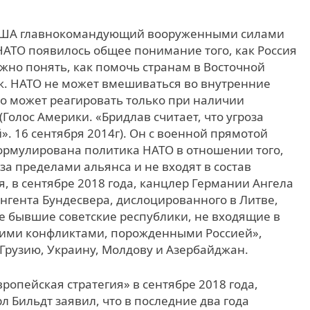
е США главнокомандующий вооруженными силами
 НАТО появилось общее понимание того, как Россия
жно понять, как помочь странам в Восточной
. НАТО не может вмешиваться во внутренние
но может реагировать только при наличии
олос Америки. «Бридлав считает, что угроза
. 16 сентября 2014г). Он с военной прямотой
ормулирована политика НАТО в отношении того,
за пределами альянса и не входят в состав
я, в сентябре 2018 года, канцлер Германии Ангела
нгента Бундесвера, дислоцированного в Литве,
все бывшие советские республики, не входящие в
нними конфликтами, порожденными Россией»,
, Грузию, Украину, Молдову и Азербайджан.
ропейская стратегия» в сентябре 2018 года,
Бильдт заявил, что в последние два года