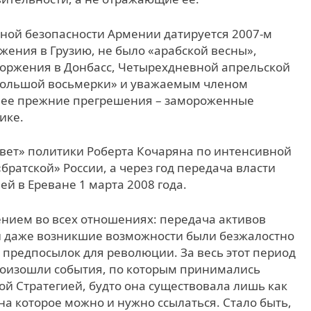
ной безопасности Армении датируется 2007-м
ржения в Грузию, не было «арабской весны»,
торжения в Донбасс, Четырехдневной апрельской
«Большой восьмерки» и уважаемым членом
а ее прежние прегрешения – замороженные
ике.
вет» политики Роберта Кочаряна по интенсивной
ратской» России, а через год передача власти
й в Ереване 1 марта 2008 года.
нием во всех отношениях: передача активов
 и даже возникшие возможности были безжалостно
 предпосылок для революции. За весь этот период
произошли события, по которым принимались
й Стратегией, будто она существовала лишь как
 на которое можно и нужно ссылаться. Стало быть,