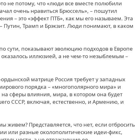
это не потому, что «люди все вместе полюбили
ачал очень нравиться Брюссель», – пошутил
ния – это «эффект ПТБ», как мы его называем. Эта
 Путин, Трамп и Брэкзит. Люди понимают, в каком
о сути, показывают эволюцию подходов в Европе
о оказалось иллюзией, а не чем-то незыблемым –
ордынской матрице Россия требует у западных
 мирового порядка – «многополярного мира» и
а на сферы влияния, мира, в котором она будет
его СССР, включая, естественно, и Армению, и
мы живем? Представляется, что нет, если отбросить
рии или разные околополитические идеи-фикс,
ительности, а не отражающие ее.