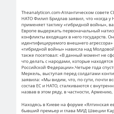
Theanalyticon.com-Атлантическом совет
НАТО Филип Бридлав заявил, что «когда у
применяет тактику «гибридной войны», ва
Европе выдержать первоначальный натиск
конфликты входящих в него государств. О
идентифицируемого внешнего агрессора» (Г
«гибридной войны» нависла над Молдовой»
также посетовал: «В данный момент не сф
что делать с народами, которые находятся 
Российской Федерации».
Четыре года спуст
Меркель, выступая перед солдатами конти
заявила: «Мы видим, что, по сути, почти 
состав ЕС и НАТО, сталкиваются с внутре
назвав в этом ряду, в частности, Армению
Находясь в Киеве на форуме «Ялтинская ев
бывший премьер и глава МИД Швеции Карл 