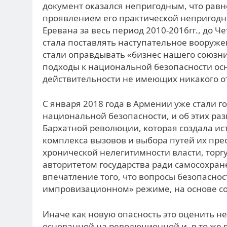
документ оказался непригодным, что равн
проявлением его практической непригодн
Еревана за весь период 2010-2016гг., до 
стала поставлять наступательное вооруж
стали оправдывать «бизнес нашего союзник
подходы к национальной безопасности осн
действительности не имеющих никакого о
С января 2018 года в Армении уже стали 
национальной безопасности, и об этих ра
Бархатной революции, которая создала ис
комплекса вызовов и выбора путей их пр
хронической нелегитимности власти, торг
авторитетом государства ради самосохране
впечатление того, что вопросы безопасно
импровизационном» режиме, на основе с
Иначе как новую опасность это оценить не
основанной на революционной и, в то же 