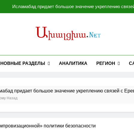
Исламабад придает большое значение укреплению связей
Соглашение между Ираном и Оманом не гарантирует безопас
Индия не станет закупать у
Россия заявляет, что сбила
Исламабад придает большое значение укреплению связей
НОВНЫЕ РАЗДЕЛЫ
АНАЛИТИКА
РЕГИОН
С
Соглашение между Ираном и Оманом не гарантирует безопас
Индия не станет закупать у
ет большое значение укреплению связей с Ереваном, Моск
мпровизационной» политики безопасности