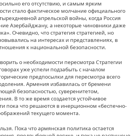
осильно его отсутствию, и самым ярким
ости стало фактическое молчание официального
Четырехдневной апрельской войны, когда Россия
ение Азербайджану, а некоторые чиновники даже
а». Очевидно, что стратегия стратегией, но
овывались на интересах и представлениях, в
тношения к национальной безопасности.
говорить о необходимости пересмотра Стратегии
зговорах уже успели подзабыть с началом
торические предпосылки для пересмотра всего
еодоления. Армения избавилась от бремени
ующей безопасностью, суверенитетом,
ния. В то же время создается устойчивое
сти пока что решаются в инерционном «беспечно-
оображений текущего момента.
льзя. Пока что армянская политика остается
время, предвыборной логике, и пока не распущено