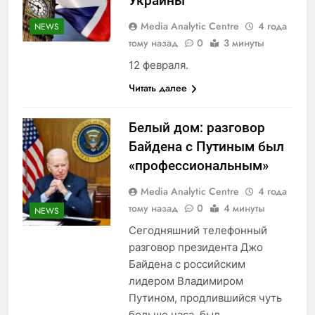
Украины
Media Analytic Centre
4 года
NEWS
тому назад
0
3 минуты
12 февраля.
Читать далее
Белый дом: разговор
Байдена с Путиным был
«профессиональным»
Media Analytic Centre
4 года
тому назад
0
4 минуты
NEWS
Сегодняшний телефонный
разговор президента Джо
Байдена с российским
лидером Владимиром
Путином, продлившийся чуть
больше часа, был