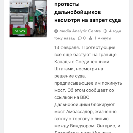
протесты
дальнобойщиков
несмотря на запрет суда
Media Analytic Centre
4 года
NEWS
тому назад
0
1 минуты
13 февраля. Протестующие
все еще бастуют на границе
Канады с Соединенными
Штатами, несмотря на
решение суда,
предписывающее им покинуть
мост. Об этом сообщает со
ссылкой на ВВС.
Дальнобойщики блокируют
мост Амбассадор, жизненно
важную торговую линию
между Виндзором, Онтарио, и
Детройтом, штат Мичиган.