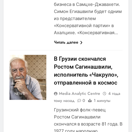
бизнеса в Самцхе-Джавахети.
Симон Егиашвили будет одним
из представителем
«Консервативной партии» в
Ахалцихе. «Консервативная…
Читать далее
В Грузии скончался
Ростом Сагинашвили,
исполнитель «Чакруло»,
отправленной в космос
Media Analytic Centre
4 года
NEWS
тому назад
0
1 минуты
Грузинский фолк-певец
Ростом Сагинашвили
скончался в возрасте 81 года. В
1977 году народную