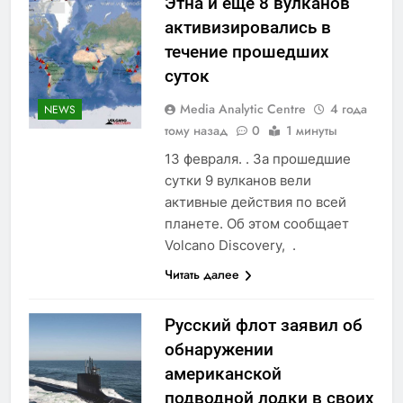
Этна и еще 8 вулканов
активизировались в
течение прошедших
суток
Media Analytic Centre
4 года
NEWS
тому назад
0
1 минуты
13 февраля. . За прошедшие
сутки 9 вулканов вели
активные действия по всей
планете. Об этом сообщает
Volcano Discovery, .
Читать далее
Русский флот заявил об
обнаружении
американской
подводной лодки в своих