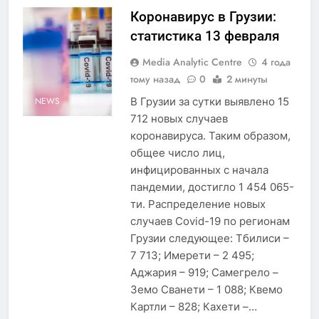
Коронавирус в Грузии:
статистика 13 февраля
Media Analytic Centre
4 года
тому назад
0
2 минуты
В Грузии за сутки выявлено 15
NEWS
712 новых случаев
коронавируса. Таким образом,
общее число лиц,
инфицированных с начала
пандемии, достигло 1 454 065-
ти. Распределение новых
случаев Covid-19 по регионам
Грузии следующее: Тбилиси –
7 713; Имерети – 2 495;
Аджария – 919; Самегрело –
Земо Сванети – 1 088; Квемо
Картли – 828; Кахети –…