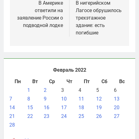
по
В Америке
В нигерийском
ответили на
Лагосе обрушилось
записям
заявление России о
трехэтажное
подводной лодке
здание: есть
погибшие
Февраль 2022
Пн
Вт
Ср
Чт
Пт
Сб
Вс
1
2
3
4
5
6
7
8
9
10
11
12
13
14
15
16
17
18
19
20
21
22
23
24
25
26
27
28