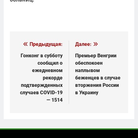
Навигация
Предыдущая:
Далее:
по
Гонконг в субботу
Премьер Венгрии
сообщил о
обеспокоен
записям
ежедневном
наплывом
рекорде
беженцев в случае
подтвержденных
вторжения России
случаев COVID-19
в Украину
— 1514