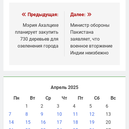
Навигация
Предыдущая:
Далее:
по
Мэрия Ахалцихе
Министр обороны
планирует закупить
Пакистана
записям
730 деревьев для
заявляет, что
озеленения города
военное вторжение
Индии неизбежно
Апрель 2025
Пн
Вт
Ср
Чт
Пт
Сб
Вс
1
2
3
4
5
6
7
8
9
10
11
12
13
14
15
16
17
18
19
20