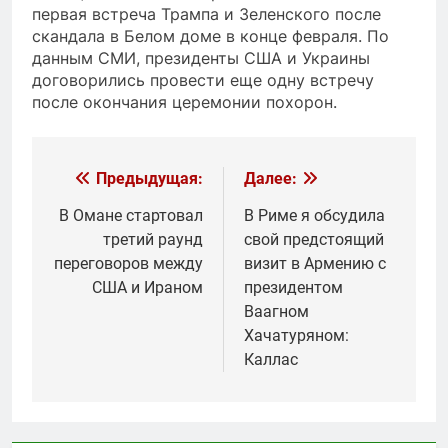
первая встреча Трампа и Зеленского после
скандала в Белом доме в конце февраля. По
данным СМИ, президенты США и Украины
договорились провести еще одну встречу
после окончания церемонии похорон.
Навигация
Предыдущая:
Далее:
по
В Омане стартовал
В Риме я обсудила
третий раунд
свой предстоящий
записям
переговоров между
визит в Армению с
США и Ираном
президентом
Ваагном
Хачатуряном:
Каллас