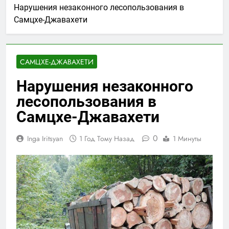
Нарушения незаконного лесопользования в
Самцхе-Джавахети
САМЦХЕ-ДЖАВАХЕТИ
Нарушения незаконного
лесопользования в
Самцхе-Джавахети
0
Inga Iritsyan
1 Год Тому Назад
1 Минуты