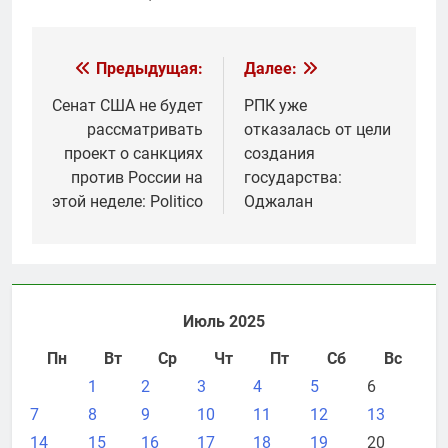
Навигация
Предыдущая:
Далее:
по
Сенат США не будет
РПК уже
рассматривать
отказалась от цели
записям
проект о санкциях
создания
против России на
государства:
этой неделе: Politico
Оджалан
Июль 2025
Пн
Вт
Ср
Чт
Пт
Сб
Вс
1
2
3
4
5
6
7
8
9
10
11
12
13
14
15
16
17
18
19
20