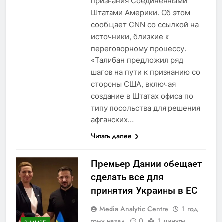
признания Соединёнными
Штатами Америки. Об этом
сообщает CNN со ссылкой на
источники, близкие к
переговорному процессу.
«Талибан предложил ряд
шагов на пути к признанию со
стороны США, включая
создание в Штатах офиса по
типу посольства для решения
афганских…
Читать далее
Премьер Дании обещает
сделать все для
принятия Украины в ЕС
Media Analytic Centre
1 год
тому назад
0
1 минуты