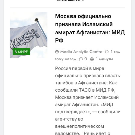
Москва официально
признала Исламский
эмират Афганистан: МИД
РФ
Media Analytic Centre
1 год
В МИРЕ
тому назад
0
1 минуты
Россия первой в мире
официально признала власть
талибов в Афганистане. Как
сообщили ТАСС в МИД РФ,
Москва признает Исламский
эмират Афганистан. «МИД
подтверждает», — сообщили
агентству во
внешнеполитическом
ведомстве. Речь идет о