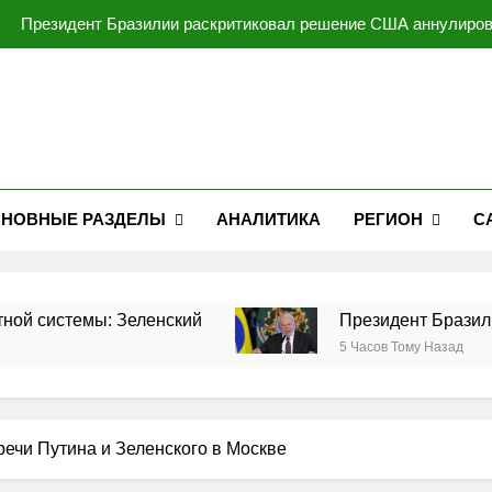
Президент Бразилии раскритиковал решение США аннулирова
Россия заявляет, что сбила
Исламабад придает большое значение укреплению связей
Украина работает над созданием собственной баллистической
Президент Бразилии раскритиковал решение США аннулирова
НОВНЫЕ РАЗДЕЛЫ
АНАЛИТИКА
РЕГИОН
С
Россия заявляет, что сбила
Исламабад придает большое значение укреплению связей
истемы: Зеленский
Президент Бразилии рас
5 Часов Тому Назад
тречи Путина и Зеленского в Москве