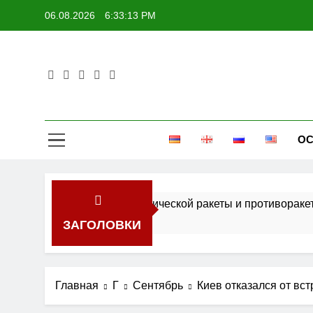
Перейти
06.08.2026
6:33:13 PM
к
содержимому
ОС
 собственной баллистической ракеты и противоракетной с
ЗАГОЛОВКИ
Главная
Г
Сентябрь
Киев отказался от вс