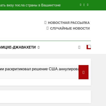
ть визу посла страны в Вашингтоне
 более 600 украинских беспилотников
НОВОСТНАЯ РАССЫЛКА
 с Ереваном, Москвой и Баку: Pосол
СЛУЧАЙНЫЕ НОВОСТИ
Пакистана в России
 ракеты и противоракетной системы:
Зеленский
ть визу посла страны в Вашингтоне
АМЦХЕ-ДЖАВАХЕТИ
 более 600 украинских беспилотников
 с Ереваном, Москвой и Баку: Pосол
критиковал решение США аннулировать визу посла страны
Пакистана в России