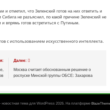
и и отметил, что Зеленский готов на них ответить и
м Сибига не разъяснил, по какой причине Зеленский не
и и впрямь готов встретиться с Путиным.
ов с использованием искусственного интеллекта.
я:
Далее:
е,
Москва считает обоснованным решение о
ов
роспуске Минской группы ОБСЕ: Захарова
- новостная тема для WordPress 2026. На платформе
BlazeThem