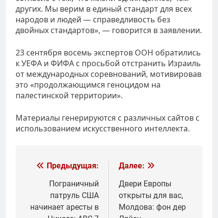
других. Мы верим в единый стандарт для всех
народов и людей — справедливость без
двойных стандартов», — говорится в заявлении.
23 сентября восемь экспертов ООН обратились
к УЕФА и ФИФА с просьбой отстранить Израиль
от международных соревнований, мотивировав
это «продолжающимся геноцидом на
палестинской территории».
Материалы генерируются с различных сайтов с
использованием искусственного интеллекта.
Навигация
Предыдущая:
Далее:
по
Пограничный
Двери Европы
патруль США
открыты для вас,
записям
начинает аресты в
Молдова: фон дер