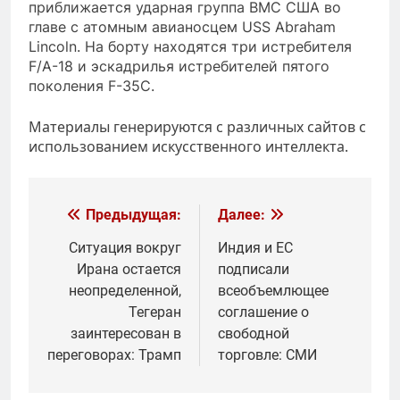
приближается ударная группа ВМС США во
главе с атомным авианосцем USS Abraham
Lincoln. На борту находятся три истребителя
F/A-18 и эскадрилья истребителей пятого
поколения F-35C.
Материалы генерируются с различных сайтов с
использованием искусственного интеллекта.
Навигация
Предыдущая:
Далее:
по
Ситуация вокруг
Индия и ЕС
Ирана остается
подписали
записям
неопределенной,
всеобъемлющее
Тегеран
соглашение о
заинтересован в
свободной
переговорах: Трамп
торговле: СМИ