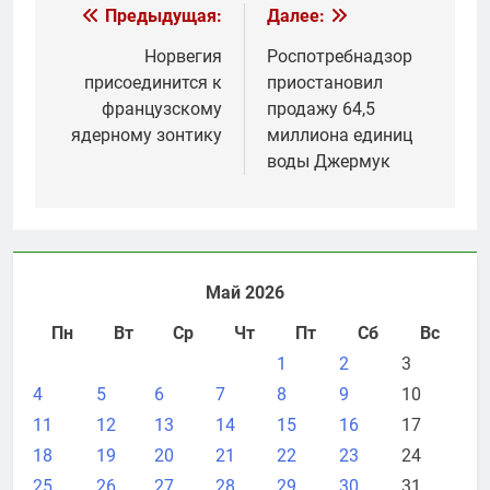
Навигация
Предыдущая:
Далее:
по
Норвегия
Роспотребнадзор
присоединится к
приостановил
записям
французскому
продажу 64,5
ядерному зонтику
миллиона единиц
воды Джермук
Май 2026
Пн
Вт
Ср
Чт
Пт
Сб
Вс
1
2
3
4
5
6
7
8
9
10
11
12
13
14
15
16
17
18
19
20
21
22
23
24
25
26
27
28
29
30
31