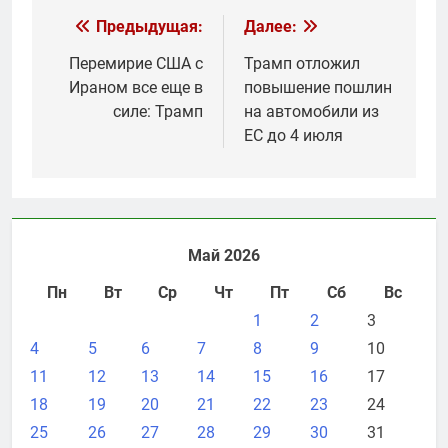
Навигация
Предыдущая:
Далее:
по
Перемирие США с
Трамп отложил
Ираном все еще в
повышение пошлин
записям
силе: Трамп
на автомобили из
ЕС до 4 июля
Май 2026
Пн
Вт
Ср
Чт
Пт
Сб
Вс
1
2
3
4
5
6
7
8
9
10
11
12
13
14
15
16
17
18
19
20
21
22
23
24
25
26
27
28
29
30
31