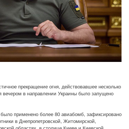
стичное прекращение огня, действовавшее несколько
ня вечером в направлении Украины было запущено
 было применено более 80 авиабомб, зафиксировано
отники в Днепропетровской, Житомирской,
овской областях, в столице Киеве и Киевской