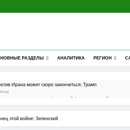
НОВНЫЕ РАЗДЕЛЫ
АНАЛИТИКА
РЕГИОН
С
отив Ирана может скоро закончиться: Трамп
Назад
отает над созданием собственной баллистической ракеты и
Назад
разилии раскритиковал решение США аннулировать визу п
нец этой войне: Зеленский
Назад
яет, что сбила более 600 украинских беспилотников