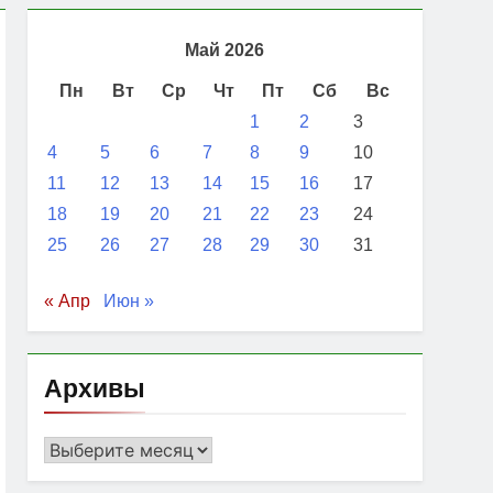
осквой и Баку: Pосол Пакистана в
Май 2026
Пн
Вт
Ср
Чт
Пт
Сб
Вс
ходства через Ормузский пролив: Багаи
1
2
3
4
5
6
7
8
9
10
11
12
13
14
15
16
17
18
19
20
21
22
23
24
25
26
27
28
29
30
31
« Апр
Июн »
Архивы
Архивы