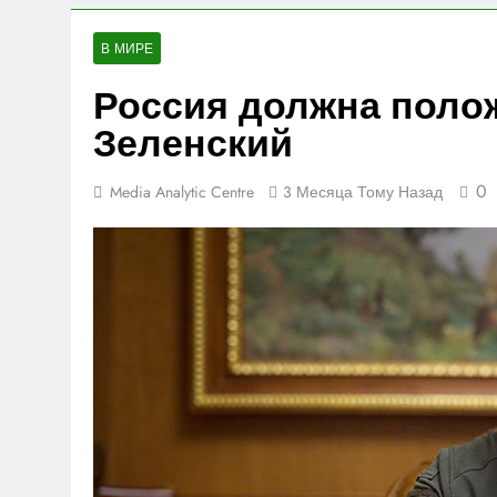
23 Часа Тому Н
Исламабад п
В МИРЕ
России
Россия должна полож
23 Часа Тому Н
Соглашение 
Зеленский
1 День Тому На
0
Media Analytic Centre
3 Месяца Тому Назад