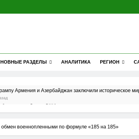
НОВНЫЕ РАЗДЕЛЫ
АНАЛИТИКА
РЕГИОН
С
рампу Армения и Азербайджан заключили историческое ми
азад
облагодарил Сенат США за принятие законопроекта о санк
ад
Трамп обсудили перспективы укрепления двусторонних от
и обмен военнопленными по формуле «185 на 185»
д
сал два указа об ограничении предоставления гражданств