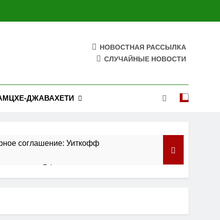
НОВОСТНАЯ РАССЫЛКА
СЛУЧАЙНЫЕ НОВОСТИ
АМЦХЕ-ДЖАВАХЕТИ
рное соглашение: Уиткофф
циях против РФ
ношений
а США по праву рождения