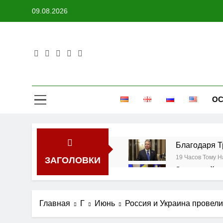
Перейти
09.08.2026
к
содержимому
ОС
Благодаря Т
19 Часов Тому Н
ЗАГОЛОВКИ
Зеленский п
1 День Тому Наз
Мирзиёев и 
Главная
Г
Июнь
Россия и Украина провел
2 Дня Тому Наза
Трамп подпи