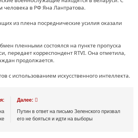
ские военнослужащие находятся в Беларуси. С
 человека в РФ Яна Лантратова.
щих из плена посреднические усилия оказали
обмен пленными состоялся на пункте пропуска
си, передает корреспондент RTVI. Она отметила,
аждан продолжается.
ов с использованием искусственного интеллекта.
я:
Далее:
на
Путин в ответ на письмо Зеленского призвал
ке
его не бояться и идти на выборы