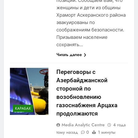
позиции. Сообщаем Вам, что
женщины и дети из общины
Храморт Аскеранского района
эвакуированы по
соображениям безопасности.
Призываем население
сохранять…
Читать далее
Переговоры с
Азербайджанской
стороной по
возобновлению
газоснабженя Арцаха
КАРАБАХ
продолжаются
Media Analytic Centre
4 года
тому назад
0
1 минуты