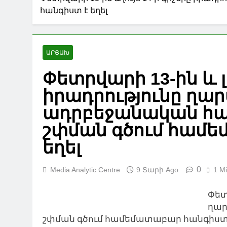
հանգիստ է եղել
ԱՐՑԱԽ
Փետրվարի 13-ին և լո
իրադրությունը ղա
ադրբեջանական հա
շփման գծում համ
եղել
0
Media Analytic Centre
9 Տարի Ago
1 M
Փետ
ղար
շփման գծում համեմատաբար հանգիստ 