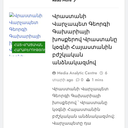
Վրաստանի
Վարչապետ Գեորգի
Գախարիայի
խոսքերով Վրաստանը
ՀԱՅ-ՎՐԱՑԱԿԱՆ
կօգնի Հայաստանին
ՀԱՐԱԲԵՐՈՒԹՅՈՒՆՆԵՐ
բժշկական
անձնակազմով
Media Analytic Centre
6
տարի ago
0
1 mins
Վրաստանի Վարչապետ
Գեորգի Գախարիայի
խոսքերով ՝ Վրաստանը
կօգնի Հայաստանին
բժշկական անձնակազմով:
Վարչապետը դա