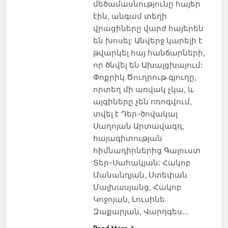
մեծամասնությունը հայեր
էին, անգամ տեղի
վրացիները վարժ հայերեն
են խոսել: Անվերջ կարելի է
թվարկել հայ հանճարների,
որ ծնվել են Ախալցխայում:
Փոքրիկ Ծուղրութ գյուղը,
որտեղ մի առվակ չկա, և
այգիները չեն ոռոգվում,
տվել է Դեր-ծովակալ
Սաղոյան Արտավազդ,
հայագիտության
հիմնադիրներից Գալուստ
Տեր-Սահակյան: Հակոբ
Մանանդյան, Ստեփան
Մալխասյանց, Հակոբ
Կոջոյան, Լուսինե
Զաքարյան, Վարդգես…
Read More