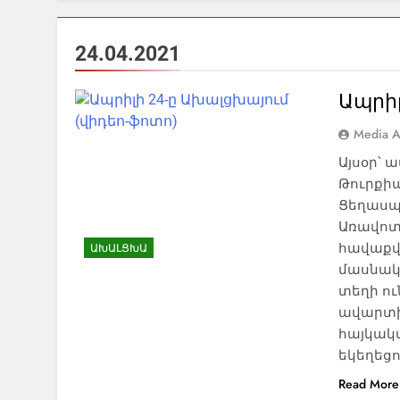
24.04.2021
Ապրիլ
Media A
Այսօր՝ 
Թուրքիա
Ցեղասպ
Առավոտյ
հավաքվե
ԱԽԱԼՑԽԱ
մասնակ
տեղի ո
ավարտի
հայկակա
եկեղեցո
Read More