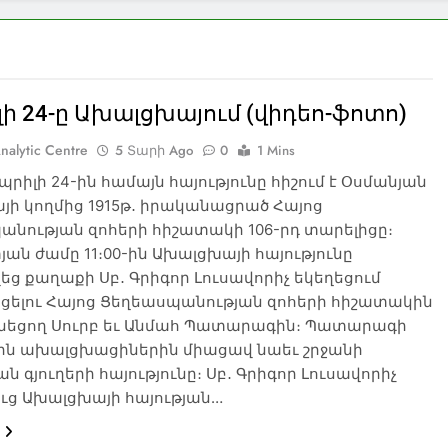
ի 24-ը Ախալցխայում (վիդեո-ֆոտո)
nalytic Centre
5 Տարի Ago
0
1 Mins
ապրիլի 24-ին համայն հայությունը հիշում է Օսմանյան
յի կողմից 1915թ․ իրականացրած Հայոց
անության զոհերի հիշատակի 106-րդ տարելիցը։
ան ժամը 11։00-ին Ախալցխայի հայությունը
ց քաղաքի Սբ․ Գրիգոր Լուսավորիչ եկեղեցում
ցելու Հայոց Ցեղեասպանության զոհերի հիշատակին
ւնեցող Սուրբ եւ Անմահ Պատարագին։ Պատարագի
ն ախալցխացիներին միացավ նաեւ շրջանի
ն գյուղերի հայությունը։ Սբ․ Գրիգոր Լուսավորիչ
ւց Ախալցխայի հայության…