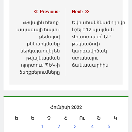
Գրառումների
Previous:
Next:
նավարկումը
«Թվային հետք՝
Եվրահանձնաժողովը
ապագայի հայտ»
նշել է 12 պայման
թեմայով
Վրաստանի՝ ԵՄ
քննարկմանը
թեկնածուի
ներկայացվել են
կարգավիճակ
թվայնացման
ստանալու
ոլորտում ՊԵԿ-ի
ճանապարհին
ձեռքբերումները
Հունիսի 2022
Ե
Ե
Չ
Հ
Ու
Շ
Կ
1
2
3
4
5