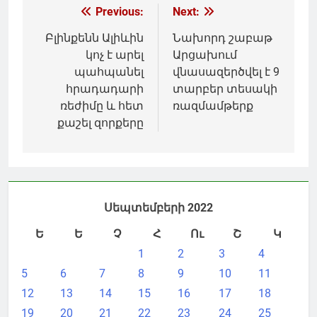
Գրառումների
Previous:
Next:
նավարկումը
Բլինքենն Ալիևին
Նախորդ շաբաթ
կոչ է արել
Արցախում
պահպանել
վնասազերծվել է 9
հրադադարի
տարբեր տեսակի
ռեժիմը և հետ
ռազմամթերք
քաշել զորքերը
Սեպտեմբերի 2022
Ե
Ե
Չ
Հ
Ու
Շ
Կ
1
2
3
4
5
6
7
8
9
10
11
12
13
14
15
16
17
18
19
20
21
22
23
24
25