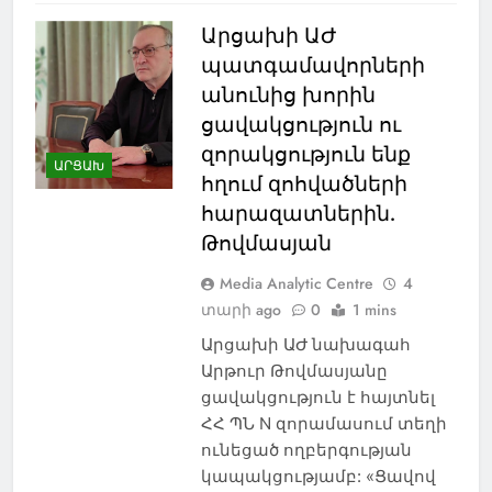
Արցախի ԱԺ
պատգամավորների
անունից խորին
ցավակցություն ու
զորակցություն ենք
ԱՐՑԱԽ
հղում զոհվածների
հարազատներին.
NEWS
ԱԲԱՍԹՈՒՄԱՆ
Թովմասյան
ԱԴԻԳԵՆ
ԱԴՐԲԵՋԱՆ
Media Analytic Centre
4
ԱԽԱԼՑԽԱ
տարի ago
0
1 mins
ԱԽԱԼՔԱԼԱՔ
Արցախի ԱԺ նախագահ
ԱՌՈՂՋԱՊԱՀՈՒԹՅՈՒՆ
Արթուր Թովմասյանը
ԱՍՊԻՆՁԱ
ԱՐՑԱԽ
ցավակցություն է հայտնել
ԲՈՐԺՈՄԻ
ԹՈՒՐՔԻԱ
ՀՀ ՊՆ N զորամասում տեղի
ԻՐԱՎՈՒՆՔ
ԾԱԼԿԱ
ունեցած ողբերգության
կապակցությամբ: «Ցավով
ԿՐԹՈՒԹՅՈՒՆ