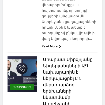
վերաբերմունքը», և
հայտարարել, որ բողոքի
ցույցերի անցկացումն
Ադրբեջանի քաղաքացիների
իրավունքն է և պետք է
հարգանքով ընկալվի: Ավելի
վաղ Եվրոպայի Խորհրդի…
Read More
Արարատ Միրզոյանը
Նիդերլանդների ԱԳ
նախարարին է
ներկայացրել ԼՂ
վերադարձող
ՄԻՋԱԶԳԱՅԻՆ
երեխաների
նկատմամբ
Ադրբեջանի