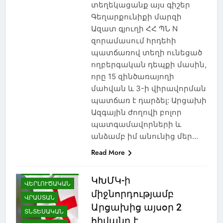
տեղեկացանք այս գիշեր
ՀԱՅ-ՎՐԱՑԱԿԱՆ
Գեղարքունիքի մարզի
ՀԱՐԱԲԵՐՈՒԹՅՈՒՆՆԵՐ
Ազատ գյուղի ՀՀ ՊՆ N
ՀԱՅԱՍՏԱՆ
զորամասում հրդեհի
ՀԱՅԿԱԿԱՆ ՀԱՐՑ
պատճառով տեղի ունեցած
ՀԱՍԱՐԱԿՈՒԹՅՈՒՆ
ողբերգական դեպքի մասին,
ՀԱՐՑԱԶՐՈՒՅՑ
որը 15 զինծառայողի
ՀՈԳԵՒՈՐ
մահվան և 3-ի վիրավորման
պատճառ է դարձել: Արցախի
ՄՇԱԿՈՒՅԹ
Ազգային ժողովի բոլոր
ՆԻՆՈԾՄԻՆԴԱ
պատգամավորների և
ՊԱՏՄՈՒԹՅՈՒՆ
անձամբ իմ անունից մեր…
ՌՈՒՍԱՍՏԱՆ
Read More
ՍԱՄՑԽԵ-ՋԱՎԱԽՔ
ՍՊՈՐՏ
ՍՓՅՈՒՌՔ
ԿԽՄԿ-ի
ՎԵՐԼՈՒԾԱԿԱՆ
միջնորդությամբ
ՎՐԱՍՏԱՆ
Արցախից այսօր 2
ՏՆՏԵՍԱԿԱՆ
հիվանդ է