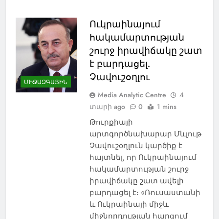
Ուկրաինայում
հակամարտության
շուրջ իրավիճակը շատ
է բարդացել.
Չավուշօղլու
ՄԻՋԱԶԳԱՅԻՆ
Media Analytic Centre
4
տարի ago
0
1 mins
Թուրքիայի
արտգործնախարար Մևլութ
Չավուշօղլուն կարծիք է
հայտնել, որ Ուկրաինայում
հակամարտության շուրջ
իրավիճակը շատ ավելի
բարդացել է։ «Ռուսաստանի
և Ուկրաինայի միջև
միջնորդության հարցում