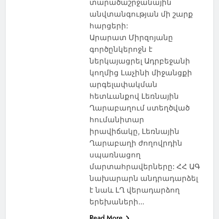
տարածաշրջանային
անվտանգության մի շարք
հարցերի:
Արարատ Միրզոյանը
գործընկերոջն է
ներկայացրել Ադրբեջանի
կողմից Լաչինի միջանցքի
արգելափակման
հետևանքով Լեռնային
Ղարաբաղում ստեղծված
հումանիտար
իրավիճակը, Լեռնային
Ղարաբաղի ժողովրդին
սպառնացող
մարտահրավերները: ՀՀ ԱԳ
նախարարն անդրադարձել
է նաև ԼՂ վերադարձող
երեխաների…
Read More