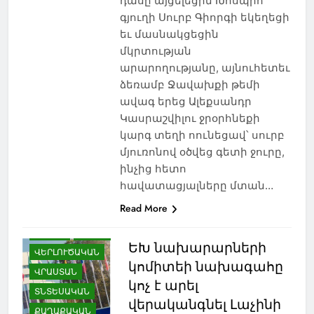
դասը այցելեցին Խոսպիո
ՀԱՅ-ՎՐԱՑԱԿԱՆ
գյուղի Սուրբ Գիորգի եկեղեցի
ՀԱՐԱԲԵՐՈՒԹՅՈՒՆՆԵՐ
եւ մասնակցեցին
ՀԱՅԱՍՏԱՆ
մկրտության
ՀԱՅԿԱԿԱՆ ՀԱՐՑ
արարողությանը, այնուհետեւ
ՀԱՍԱՐԱԿՈՒԹՅՈՒՆ
ձեռամբ Ջավախքի թեմի
ՀԱՐՑԱԶՐՈՒՅՑ
ավագ երեց Ալեքսանդր
ՀՈԳԵՒՈՐ
Կասրաշվիլու ջրօրհնեքի
կարգ տեղի ոունեցավ՝ սուրբ
ՄՇԱԿՈՒՅԹ
մյուռոնով օծվեց գետի ջուրը,
ՆԻՆՈԾՄԻՆԴԱ
ինչից հետո
ՊԱՏՄՈՒԹՅՈՒՆ
հավատացյալները մտան…
ՌՈՒՍԱՍՏԱՆ
Read More
ՍԱՄՑԽԵ-ՋԱՎԱԽՔ
ՍՊՈՐՏ
ՍՓՅՈՒՌՔ
ԵԽ նախարարների
ՎԵՐԼՈՒԾԱԿԱՆ
կոմիտեի նախագահը
ՎՐԱՍՏԱՆ
կոչ է արել
ՏՆՏԵՍԱԿԱՆ
վերականգնել Լաչինի
ՔԱՂԱՔԱԿԱՆ