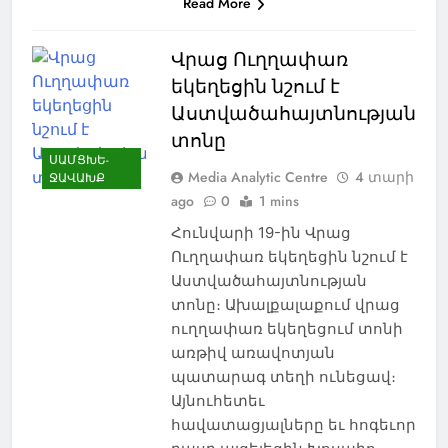
Read More
Վրաց Ուղղափառ
եկեղեցին նշում է
Աստվածահայտնության
տոնը
ՍԱՄՑԽԵ-
Media Analytic Centre
4 տարի
ՋԱՎԱԽՔ
ago
0
1 mins
NEWS
ԱԲԱՍԹՈՒՄԱՆ
ԱԴԻԳԵՆ
ԱԴՐԲԵՋԱՆ
Հունվարի 19-ին Վրաց
Ուղղափառ եկեղեցին նշում է
ԱԽԱԼՑԽԱ
Աստվածահայտնության
ԱԽԱԼՔԱԼԱՔ
տոնը։ Ախալքալաքում վրաց
ԱՌՈՂՋԱՊԱՀՈՒԹՅՈՒՆ
ուղղափառ եկեղեցում տոնի
ԱՍՊԻՆՁԱ
ԱՐՑԱԽ
առթիվ առավոտյան
ԲՈՐԺՈՄԻ
ԹՈՒՐՔԻԱ
պատարագ տեղի ունեցավ։
ԻՐԱՎՈՒՆՔ
ԾԱԼԿԱ
Այնուհետեւ
հավատացյալները եւ հոգեւոր
ԿՐԹՈՒԹՅՈՒՆ