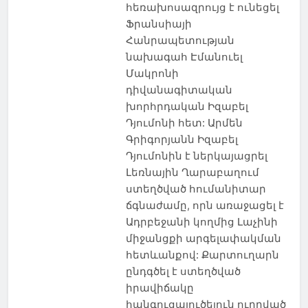
հեռախոսազրույց է ունեցել
Ֆրանսիայի
Հանրապետության
նախագահ Էմանուել
Մակրոնի
դիվանագիտական
խորհրդական Իզաբել
Դյումոնի հետ: Արմեն
Գրիգորյանն Իզաբել
Դյումոնին է ներկայացրել
Լեռնային Ղարաբաղում
ստեղծված հումանիտար
ճգնաժամը, որն առաջացել է
Ադրբեջանի կողմից Լաչինի
միջանցքի արգելափակման
հետևանքով: Քարտուղարն
ընդգծել է ստեղծված
իրավիճակը
հանգուցալուծելուն ուղղված