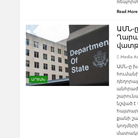
ռեպորտ
Read More
ԱՄՆ-
Ղարա
վատթ
Media An
ԱՄՆ-ը 
հուման
ԱՐՑԱԽ
դեղորա
անհրաժ
NEWS
ԱԲԱՍԹՈՒՄԱՆ
ԱԴԻԳԵՆ
շարուն
ԱԴՐԲԵՋԱՆ
ԱԽԱԼՑԽԱ
նշված է
ԱԽԱԼՔԱԼԱՔ
ԱՌՈՂՋԱՊԱՀՈՒԹՅՈՒՆ
հայտարա
ԱՍՊԻՆՁԱ
ԱՐՑԱԽ
ԲՈՐԺՈՄԻ
քանի շ
կողմեր
ԹՈՒՐՔԻԱ
ԻՐԱՎՈՒՆՔ
ԾԱԼԿԱ
մատակա
ԿՐԹՈՒԹՅՈՒՆ