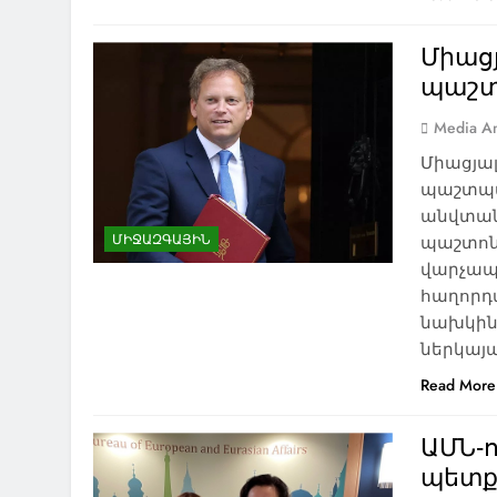
Միաց
պաշտ
Media An
Միացյա
պաշտպա
անվտան
ՄԻՋԱԶԳԱՅԻՆ
պաշտոնը
վարչապե
հաղորդ
նախկին
ներկայա
Read More
ԱՄՆ-ո
պետք