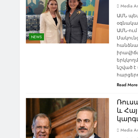
Media An
ԱՄՆ պե
օգնական
ԱՄՆ-ու
NEWS
Մակուն
հանձնա
իրավիճ
երկկողմ
նշված 
հարցերով
Read More
Ռուս
և Հա
կարգ
Media An