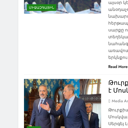
այսօր կ
ՄԻՋԱԶԳԱՅԻՆ
անօդաչո
նախարա
հերթապ
սարքը ո
տեղեկաց
նահանգա
առավոտյ
երկնքու
Read More
Թուր
է Մո
Media An
Թուրքի
Մոսկվա
NEWS
ԱԲԱՍԹՈՒՄԱՆ
ԱԴԻԳԵՆ
Սերգեյ 