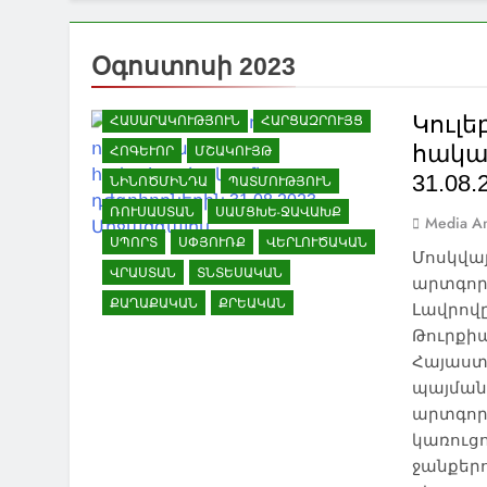
ԿՐԹՈՒԹՅՈՒՆ
ՀԱՅ-ՎՐԱՑԱԿԱՆ
ՀԱՐԱԲԵՐՈՒԹՅՈՒՆՆԵՐ
Օգոստոսի 2023
ՀԱՅԱՍՏԱՆ
ՀԱՅԿԱԿԱՆ ՀԱՐՑ
Կուլ
ՀԱՍԱՐԱԿՈՒԹՅՈՒՆ
ՀԱՐՑԱԶՐՈՒՅՑ
հակա
ՀՈԳԵՒՈՐ
ՄՇԱԿՈՒՅԹ
31.08
ՆԻՆՈԾՄԻՆԴԱ
ՊԱՏՄՈՒԹՅՈՒՆ
ՌՈՒՍԱՍՏԱՆ
ՍԱՄՑԽԵ-ՋԱՎԱԽՔ
Media An
ՍՊՈՐՏ
ՍՓՅՈՒՌՔ
ՎԵՐԼՈՒԾԱԿԱՆ
Մոսկվայ
ՎՐԱՍՏԱՆ
ՏՆՏԵՍԱԿԱՆ
արտգոր
ՔԱՂԱՔԱԿԱՆ
ՔՐԵԱԿԱՆ
Լավրովը
Թուրքիա
Հայաստ
պայման
արտգոր
կառուցո
ջանքերո