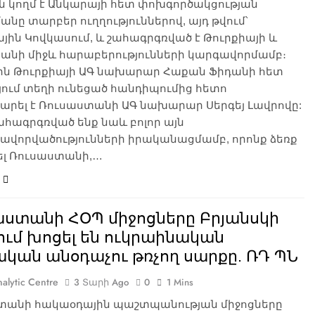
ն կողմ է Անկարայի հետ փոխգործակցության
նը տարբեր ուղղություններով, այդ թվում՝
ին Կովկասում, և շահագրգռված է Թուրքիայի և
անի միջև հարաբերությունների կարգավորմամբ։
սին Թուրքիայի ԱԳ նախարար Հաքան Ֆիդանի հետ
ում տեղի ունեցած հանդիպումից հետո
արել է Ռուսաստանի ԱԳ նախարար Սերգեյ Լավրովը:
ահագրգռված ենք նաև բոլոր այն
ավորվածությունների իրականացմամբ, որոնք ձեռք
ել Ռուսաստանի,…
աստանի ՀՕՊ միջոցները Բրյանսկի
ում խոցել են ուկրաինական
կան անօդաչու թռչող սարքը. ՌԴ ՊՆ
alytic Centre
3 Տարի Ago
0
1 Mins
տանի հակաօդային պաշտպանության միջոցները