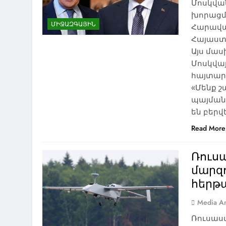
Մոսկվա
խորացմա
ՄԻՋԱԶԳԱՅԻՆ
Հարավայ
Հայաստ
Այս մա
Մոսկվայ
հայտար
«Մենք շ
պայման
են բերվ
Read More
Ռուս
մարզ
հերթա
Media An
Ռուսաս