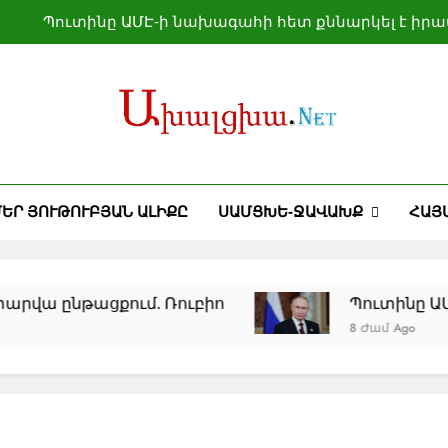
Պուտինը ԱՄԷ-ի նախագահի հետ քննարկել է իրա
Նինոծմինդայի «Իմ հայրենիքը» մրցույթի հաղթողները
Ախալցխայում քննարկվել են բարձրլեռնային բն
Կուբայի նկատմամբ տնտեսական ճնշումը կշարո
Պուտինը ԱՄԷ-ի նախագահի հետ քննարկել է իրա
ԵՐ ՅՈՒԹՈՒԲՅԱՆ ԱԼԻՔԸ
ՍԱՄՑԽԵ-ՋԱՎԱԽՔ
ՀԱՅ
Նինոծմինդայի «Իմ հայրենիքը» մրցույթի հաղթողները
Ախալցխայում քննարկվել են բարձրլեռնային բն
քում. Ռուբիո
Պուտինը ԱՄԷ-ի նախագահ
8 Ժամ Ago