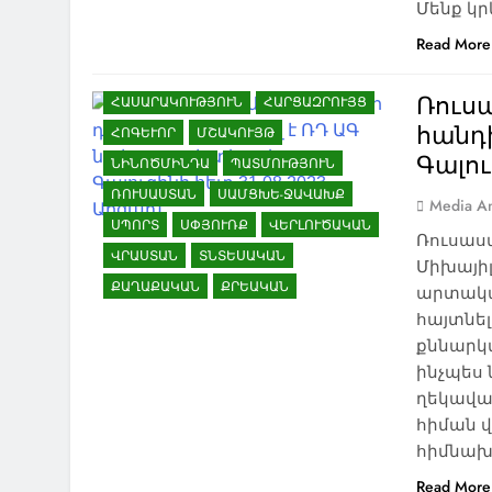
Մենք կր
ՀԱՅ-ՎՐԱՑԱԿԱՆ
ՀԱՐԱԲԵՐՈՒԹՅՈՒՆՆԵՐ
Read More
ՀԱՅԱՍՏԱՆ
ՀԱՅԿԱԿԱՆ ՀԱՐՑ
Ռուս
ՀԱՍԱՐԱԿՈՒԹՅՈՒՆ
ՀԱՐՑԱԶՐՈՒՅՑ
հանդ
ՀՈԳԵՒՈՐ
ՄՇԱԿՈՒՅԹ
Գալու
ՆԻՆՈԾՄԻՆԴԱ
ՊԱՏՄՈՒԹՅՈՒՆ
ՌՈՒՍԱՍՏԱՆ
ՍԱՄՑԽԵ-ՋԱՎԱԽՔ
Media An
ՍՊՈՐՏ
ՍՓՅՈՒՌՔ
ՎԵՐԼՈՒԾԱԿԱՆ
Ռուսաս
ՎՐԱՍՏԱՆ
ՏՆՏԵՍԱԿԱՆ
Միխայիլ
ՔԱՂԱՔԱԿԱՆ
ՔՐԵԱԿԱՆ
արտակա
հայտնել
քննարկ
ինչպես
ղեկավա
հիման 
հիմնախն
Read More