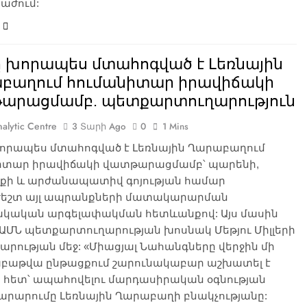
աժում:
ը խորապես մտահոգված է Լեռնային
բաղում հումանիտար իրավիճակի
արացմամբ. պետքարտուղարություն
alytic Centre
3 Տարի Ago
0
1 Mins
խորապես մտահոգված է Լեռնային Ղարաբաղում
իտար իրավիճակի վատթարացմամբ՝ պարենի,
յքի և արժանապատիվ գոյության համար
եշտ այլ ապրանքների մատակարարման
ակական արգելափակման հետևանքով: Այս մասին
 ԱՄՆ պետքարտուղարության խոսնակ Մեթյու Միլլերի
րության մեջ: «Միացյալ Նահանգները վերջին մի
աբաթվա ընթացքում շարունակաբար աշխատել է
ի հետ՝ ապահովելու մարդասիրական օգնության
րարումը Լեռնային Ղարաբաղի բնակչությանը: