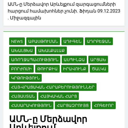
ԱՄՆ-ը Մերձավոր Արևելքում զարգացումների
հարցում համախոհներ չունի. Ֆիդան 09.12.2023
. Միջազգային
NEWS
ԱԲԱՍԹՈՒՄԱՆ
ԱԴԻԳԵՆ
ԱԴՐԲԵՋԱՆ
ԱԽԱԼՑԽԱ
ԱԽԱԼՔԱԼԱՔ
ԱՌՈՂՋԱՊԱՀՈՒԹՅՈՒՆ
ԱՍՊԻՆՁԱ
ԱՐՑԱԽ
ԲՈՐԺՈՄԻ
ԹՈՒՐՔԻԱ
ԻՐԱՎՈՒՆՔ
ԾԱԼԿԱ
ԿՐԹՈՒԹՅՈՒՆ
ՀԱՅ-ՎՐԱՑԱԿԱՆ ՀԱՐԱԲԵՐՈՒԹՅՈՒՆՆԵՐ
ՀԱՅԱՍՏԱՆ
ՀԱՅԿԱԿԱՆ ՀԱՐՑ
ՀԱՍԱՐԱԿՈՒԹՅՈՒՆ
ՀԱՐՑԱԶՐՈՒՅՑ
ՀՈԳԵՒՈՐ
ԱՄՆ-ը Մերձավոր
Արևելքում