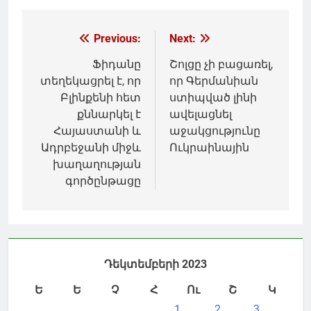
Գրառումների
Previous:
Next:
նավարկումը
Ֆիդանը
Շոլցը չի բացառել,
տեղեկացրել է, որ
որ Գերմանիան
Բլինքենի հետ
ստիպված լինի
քննարկել է
ավելացնել
Հայաստանի և
աջակցությունը
Ադրբեջանի միջև
Ուկրաինային
խաղաղության
գործընթացը
Դեկտեմբերի 2023
Ե
Ե
Չ
Հ
Ու
Շ
Կ
1
2
3