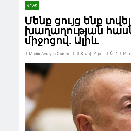
NEWS
Մենք ցույց ենք տվել
խաղաղության հասն
միջոցով. Ալիև
0
Media Analytic Centre
3 Տարի Ago
1 Min