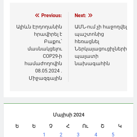
Գրառումների
Previous:
Next:
նավարկումը
Ալիևն Էրդողանին
ԱՄՆ-ում չի հաջողվել
հրավիրել է
պաշտոնից
Բաքու՝
հեռացնել
մասնակցելու
Ներկայացուցիչների
COP29-ի
պալատի
համաժողովին
նախագահին
08.05.2024 .
Միջազգային
Մայիսի 2024
Ե
Ե
Չ
Հ
Ու
Շ
Կ
1
2
3
4
5