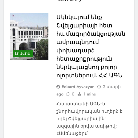
Ակնկալում ենք
Շվեյցարիայի հետ
համագործակցության
ամրապնդում
փոխադարձ
ԼՐԱՀՈՍ
հետաքրքրություն
ներկայացնող բոլոր
ոլորտներում. ՀՀ ԱԳՆ
Eduard Ayvazyan
2 տարի
ago
0
1 mins
Հայաստանի ԱԳՆ-ն
շնորհավորական ուղերձ է
հղել Շվեյցարիային՝
ազգային օրվա առիթով:
«Ամենաջերմ