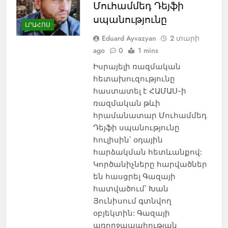
Մուհամմեդ Դեյֆի
սպանությունը
ԼՐԱՀՈՍ
Eduard Ayvazyan
2 տարի
ago
0
1 mins
Իսրայելի ռազմական
հետախուզությունը
հաստատել է ՀԱՄԱՍ-ի
ռազմական ​​թևի
հրամանատար Մուհամմեդ
Դեյֆի սպանությունը
հուլիսին՝ օդային
հարձակման հետևանքով:
Կործանիչները հարվածներ
են հասցրել Գազայի
հատվածում՝ Խան
Յունիսում գտնվող
օբյեկտին: Գազայի
առողջապահության