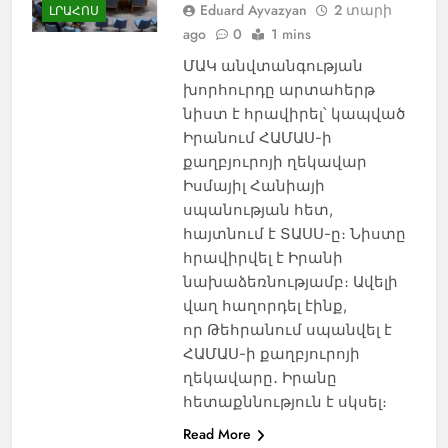
Eduard Ayvazyan
2 տարի
ԼՐԱՀՈՍ
ago
0
1 mins
ՄԱԿ անվտանգության
խորհուրդը արտահերթ
նիստ է հրավիրել՝ կապված
Իրանում ՀԱՄԱՍ-ի
քաղբյուրոյի ղեկավար
Իսմայիլ Հանիայի
սպանության հետ,
հայտնում է ՏԱՍՍ-ը։ Նիստը
հրավիրվել է Իրանի
նախաձեռնությամբ։ Ավելի
վաղ հաղորդել էինք,
որ Թեհրանում սպանվել է
ՀԱՄԱՍ-ի քաղբյուրոյի
ղեկավարը․ Իրանը
հետաքննություն է սկսել։
Read More