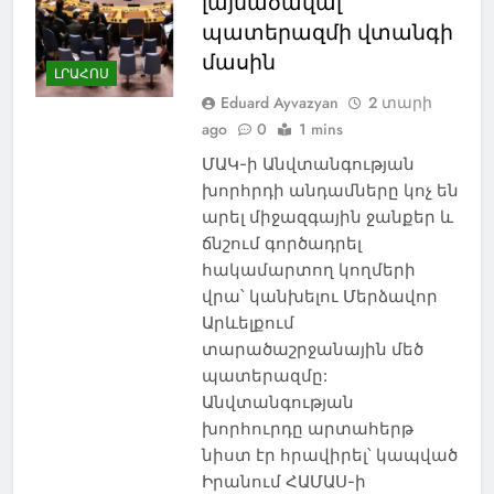
լայնածավալ
պատերազմի վտանգի
մասին
ԼՐԱՀՈՍ
Eduard Ayvazyan
2 տարի
ago
0
1 mins
ՄԱԿ-ի Անվտանգության
խորհրդի անդամները կոչ են
արել միջազգային ջանքեր և
ճնշում գործադրել
հակամարտող կողմերի
վրա՝ կանխելու Մերձավոր
Արևելքում
տարածաշրջանային մեծ
պատերազմը:
Անվտանգության
խորհուրդը արտահերթ
նիստ էր հրավիրել՝ կապված
Իրանում ՀԱՄԱՍ-ի