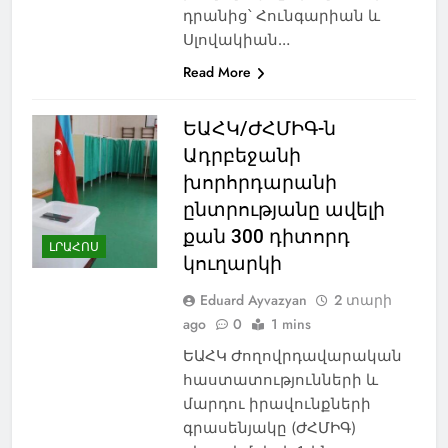
դրանից՝ Հունգարիան և
Սլովակիան…
Read More
ԵԱՀԿ/ԺՀՄԻԳ-ն
Ադրբեջանի
խորհրդարանի
ընտրությանը ավելի
քան 300 դիտորդ
ԼՐԱՀՈՍ
կուղարկի
Eduard Ayvazyan
2 տարի
ago
0
1 mins
ԵԱՀԿ Ժողովրդավարական
հաստատությունների և
մարդու իրավունքների
գրասենյակը (ԺՀՄԻԳ)