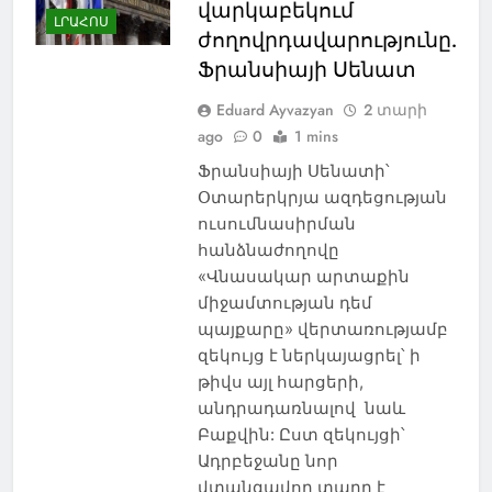
վարկաբեկում
ԼՐԱՀՈՍ
ժողովրդավարությունը.
Ֆրանսիայի Սենատ
Eduard Ayvazyan
2 տարի
ago
0
1 mins
Ֆրանսիայի Սենատի՝
Օտարերկրյա ազդեցության
ուսումնասիրման
հանձնաժողովը
«Վնասակար արտաքին
միջամտության դեմ
պայքարը» վերտառությամբ
զեկույց է ներկայացրել՝ ի
թիվս այլ հարցերի,
անդրադառնալով նաև
Բաքվին: Ըստ զեկույցի՝
Ադրբեջանը նոր
վտանգավոր տարր է