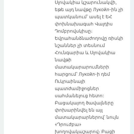
Սլովակիա կշարունակվի,
եթե այդ նավթը Лукойл-ին չի
պատկանում՝ ասել է ԵՀ
փոխնախագահ Վալդիս
Դոմբրովսկիսը։
Եվրահանձնաժողովը ռիսկի
նշաններ չի տեսնում
Հունգարիա և Սլովակիա
նավթի
մատակարարումների
հարցում՝ Лукойл-ի դեմ
Ուկրաինայի
պատժամիջոցներ
սահմանելուց հետո:
Բացակայող ծավալները
փոխարինվել են այլ
մատակարարներով՝ նույն
«Դրուժբա»
խողովակաշարով։ Բացի