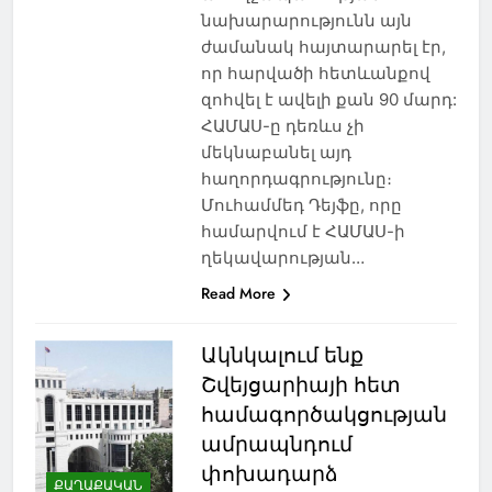
նախարարությունն այն
ժամանակ հայտարարել էր,
որ հարվածի հետևանքով
զոհվել է ավելի քան 90 մարդ:
ՀԱՄԱՍ-ը դեռևս չի
մեկնաբանել այդ
հաղորդագրությունը։
Մուհամմեդ Դեյֆը, որը
համարվում է ՀԱՄԱՍ-ի
ղեկավարության…
Read More
Ակնկալում ենք
Շվեյցարիայի հետ
համագործակցության
ամրապնդում
փոխադարձ
ՔԱՂԱՔԱԿԱՆ