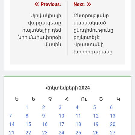
Գրառումների
Previous:
Next:
նավարկումը
Սլովակիայի
Ընտրությանը
վարչապետը
մասնակցած
հայտնել իր դեմ
ընդդիմությունը
նոր մահափորձի
բոյկոտել է
մասին
Վրաստանի
խորհրդարանը
Հոկտեմբերի 2024
Ե
Ե
Չ
Հ
Ու
Շ
Կ
1
2
3
4
5
6
7
8
9
10
11
12
13
14
15
16
17
18
19
20
21
22
23
24
25
26
27