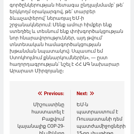
գործընկերության հետագա ընդլայնմամբ՝ թե՛
երկկողմ օրակարգով, թե՛ տարբեր
ձևաչափերով՝ ներառյալ ԵՄ-ի
շրջանակներում: Մենք ամուր հիմքեր ենք
ստեղծել և տեսնում ենք փոխգործակցության
նոր հնարավորություններ, այդ թվում՝
տնտեսական համագործակցության
խթանման նպատակով։ Սպասում եմ
Ստոկհոլմում քննարկումներին», — ըստ
հաղորդագրության՝ նշել է ՀՀ ԱԳ նախարար
Արարատ Միրզոյանը։
Գրառումների
Previous:
Next:
նավարկումը
Միշուստինը
ԵՄ-ն
հաստատել է
պատրաստում է
Բաքվում
Ռուսաստանի դեմ
կայանալիք COP-29-
պատժամիջոցների
ին մեկնող
15-րդ փաթեթը.