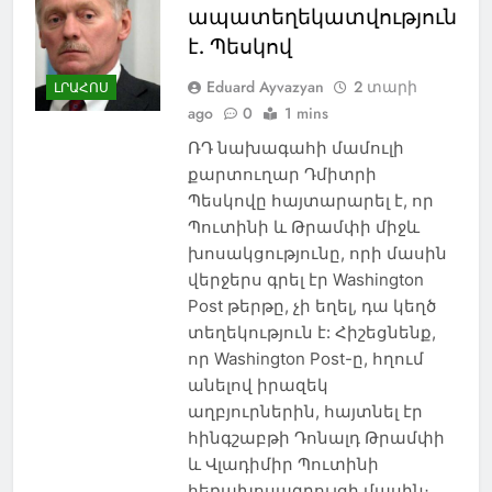
ապատեղեկատվություն
է. Պեսկով
Eduard Ayvazyan
2 տարի
ԼՐԱՀՈՍ
ago
0
1 mins
ՌԴ նախագահի մամուլի
քարտուղար Դմիտրի
Պեսկովը հայտարարել է, որ
Պուտինի և Թրամփի միջև
խոսակցությունը, որի մասին
վերջերս գրել էր Washington
Post թերթը, չի եղել, դա կեղծ
տեղեկություն է: Հիշեցնենք,
որ Washington Post-ը, հղում
անելով իրազեկ
աղբյուրներին, հայտնել էր
հինգշաբթի Դոնալդ Թրամփի
և Վլադիմիր Պուտինի
հեռախոսազրույցի մասին։