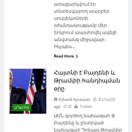
առաջարկվում էր
տնտեսվարող տարբեր
սուբյեկտների
օժանդակությամբ մեր
երկրում ապահովել ավելի
անվտանգ միջավայր։
Ինչպես…
Read More
Հայտնի է Բայդենի և
Թրամփի հանդիպման
օրը
Eduard Ayvazyan
2 տարի
ago
0
1 mins
ԼՐԱՀՈՍ
ԱՄՆ գործող նախագահ Ջ
Բայդենը և ընտրված
նախագահ Դոնալդ Թրամփը