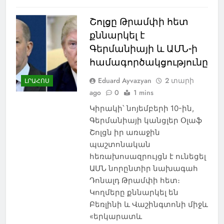
Շոլցը Թրամփի հետ
քննարկել է
Գերմանիայի և ԱՄՆ-ի
համագործակցությունը
Eduard Ayvazyan
2 տարի
ԼՐԱՀՈՍ
ago
0
1 mins
Կիրակի՝ նոյեմբերի 10-ին,
Գերմանիայի կանցլեր Օլաֆ
Շոլցն իր առաջին
պաշտոնական
հեռախոսազրույցն է ունեցել
ԱՄՆ նորընտիր նախագահ
Դոնալդ Թրամփի հետ։
Կողմերը քննարկել են
Բեռլինի և Վաշինգտոնի միջև
«երկարատև