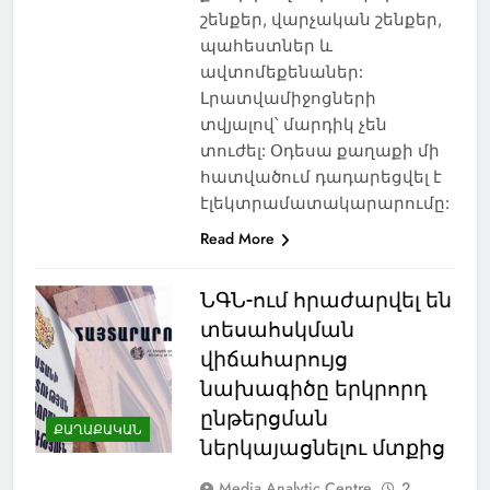
շենքեր, վարչական շենքեր,
պահեստներ և
ավտոմեքենաներ:
Լրատվամիջոցների
տվյալով՝ մարդիկ չեն
տուժել: Օդեսա քաղաքի մի
հատվածում դադարեցվել է
էլեկտրամատակարարումը:
Read More
ՆԳՆ-ում հրաժարվել են
տեսահսկման
վիճահարույց
նախագիծը երկրորդ
ընթերցման
ՔԱՂԱՔԱԿԱՆ
ներկայացնելու մտքից
Media Analytic Centre
2