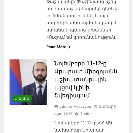
Փաշինյանը։ Փաշինյանը նշեց,
որ բազմաթիվ հարցեր դեռևս
լուծման փուլում են, և այս
հարցերն անպայման պետք է
ստանան պատասխաններ։
«Ուզում եմ գոհունակություն…
Read More
Նոյեմբերի 11-12-ը
Արարատ Միրզոյանն
աշխատանքային
այցով կլինի
Շվեդիայում
ԼՐԱՀՈՍ
Eduard Ayvazyan
2 տարի
ago
0
1 mins
Նոյեմբերի 11-12-ը ՀՀ ԱԳ
նախարար Արարատ