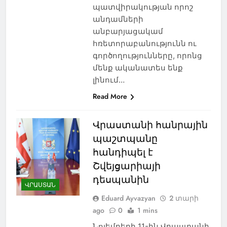
պատվիրակության որոշ
անդամների
անբարյացակամ
հռետորաբանությունն ու
գործողությունները, որոնց
մենք ականատես ենք
լինում…
Read More
Վրաստանի հանրային
պաշտպանը
հանդիպել է
Շվեյցարիայի
դեսպանին
ՎՐԱՍՏԱՆ
Eduard Ayvazyan
2 տարի
ago
0
1 mins
Նոյեմբերի 11-ին Վրաստանի