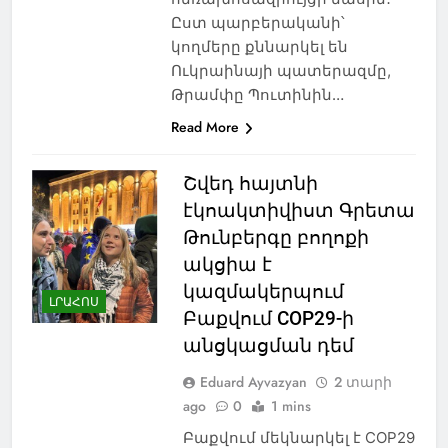
Ըստ պարբերականի՝
կողմերը քննարկել են
Ուկրաինայի պատերազմը,
Թրամփը Պուտինին…
Read More
Շվեդ հայտնի
էկոակտիվիստ Գրետա
Թունբերգը բողոքի
ակցիա է
կազմակերպում
ԼՐԱՀՈՍ
Բաքվում COP29-ի
անցկացման դեմ
Eduard Ayvazyan
2 տարի
ago
0
1 mins
Բաքվում մեկնարկել է COP29