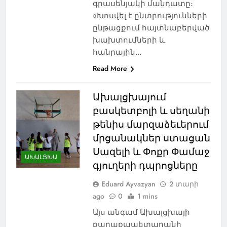
գրասենյակի մանդատը։
«Խոսվել է ընտրությունների
ընթացքում հայտնաբերված
խախտումների և
հանրային…
Read More
Ախալցխայում
բասկետբոլի և սեղանի
թենիս մարզաձեւերում
մրցանակներ ստացան
Սազելի և Փոքր Փամաջ
ԱԽԱԼՑԽԱ
գյուղերի դպրոցները
Eduard Ayvazyan
2 տարի
ago
0
1 mins
Այս անգամ Ախալցխայի
քաղաքապետարանի