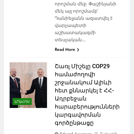
որոշման մեջ։ Փաշինյանի
մեկ այլ որոշմամբ՝
Դանիելյանն ազատվել է
վարչապետի
աշխատակազմի
տեսչական…
Read More
Շառլ Միշելը COP29
համաժողովի
շրջանակում Ալիևի
հետ քննարկել է ՀՀ-
Ադրբեջան
ԼՐԱՀՈՍ
հարաբերությունների
կարգավորման
գործընթացը
Eduard Ayvazyan
2 տարի