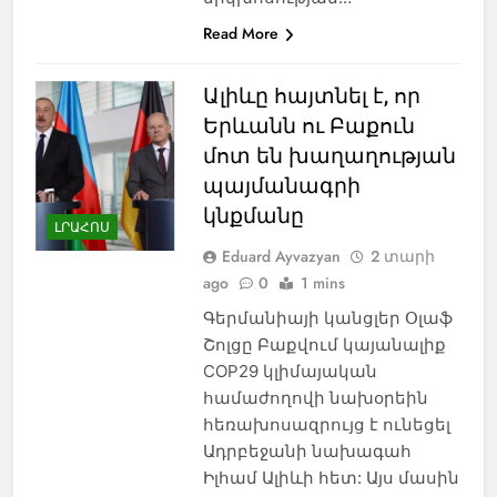
Read More
Ալիևը հայտնել է, որ
Երևանն ու Բաքուն
մոտ են խաղաղության
պայմանագրի
կնքմանը
ԼՐԱՀՈՍ
Eduard Ayvazyan
2 տարի
ago
0
1 mins
Գերմանիայի կանցլեր Օլաֆ
Շոլցը Բաքվում կայանալիք
COP29 կլիմայական
համաժողովի նախօրեին
հեռախոսազրույց է ունեցել
Ադրբեջանի նախագահ
Իլհամ Ալիևի հետ: Այս մասին