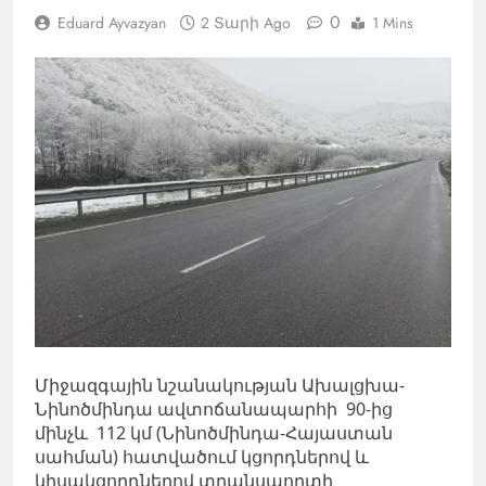
0
Eduard Ayvazyan
2 Տարի Ago
1 Mins
Միջազգային նշանակության Ախալցխա-
Նինոծմինդա ավտոճանապարհի 90-ից
մինչև 112 կմ (Նինոծմինդա-Հայաստան
սահման) հատվածում կցորդներով և
կիսակցորդներով տրանսպորտի