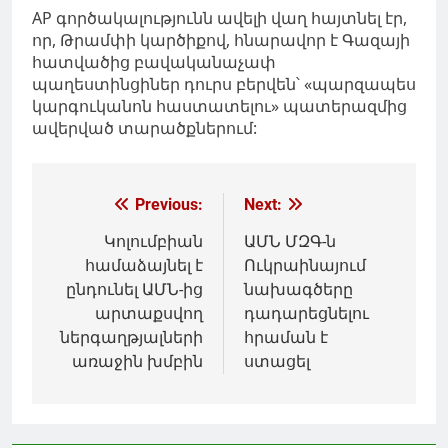
AP
գործակալությունն
ավելի վաղ
հայտնել
էր,
որ, Թրամփի կարծիքով, հնարավոր է Գազայի
հատվածից բավականաչափ
պաղեստինցիներ դուրս բերվեն՝ «պարզապես
կարգուկանոն հաստատելու» պատերազմից
ավերված տարածքներում:
Գրառումների
Previous:
Next:
նավարկումը
Կոլումբիան
ԱՄՆ ՄԶԳ-ն
համաձայնել է
Ուկրաինայում
ընդունել ԱՄՆ-ից
նախագծերը
արտաքսվող
դադարեցնելու
ներգաղթյալների
հրաման է
առաջին խմբին
ստացել