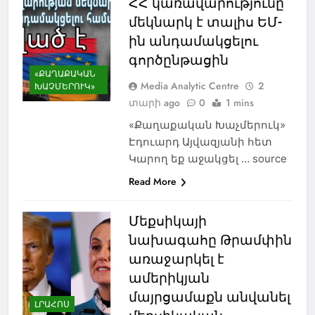
ՀՀ կառավարությունը
մեկնարկ է տալիս ԵՄ-
ին անդամակցելու
գործընթացին
«ՔԱՂԱՔԱԿԱՆ
Media Analytic Centre
2
ԽԱՉՄԵՐՈՒԿ»
տարի ago
0
1 mins
«Քաղաքական Խաչմերուկ»
Էդուարդ Այվազյանի հետ
Կարող եք աջակցել … source
Read More
Մեքսիկայի
նախագահը Թրամփին
առաջարկել է
ամերիկյան
մայրցամաքն անվանել
ԼՐԱՀՈՍ