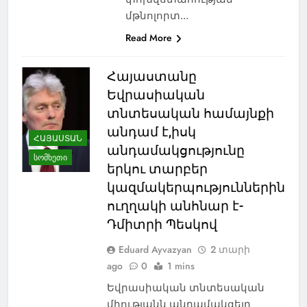
մթնոլորտ…
Read More
Հայաստանը
Եվրասիական
տնտեսական համայնքի
անդամ է,իսկ
ՀԱՅԱՍՏԱՆ
անդամակցությունը
ᲡᲝᲛᲮᲔᲗᲘ
երկու տարբեր
կազմակերպություններին
ուղղակի անհնար է-
Դմիտրի Պեսկով
Eduard Ayvazyan
2 տարի
ago
0
1 mins
Եվրասիական տնտեսական
միությանն անդամակցելը