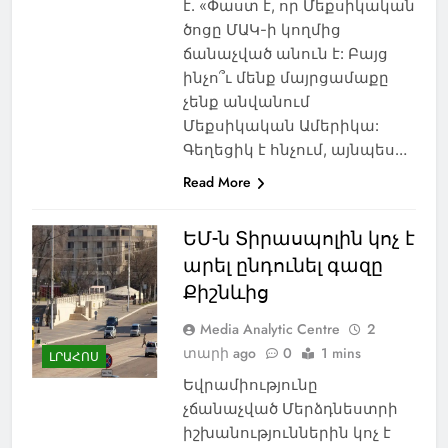
է. «Փաստ է, որ Մեքսիկական
ծոցը ՄԱԿ-ի կողմից
ճանաչված անուն է: Բայց
ինչո՞ւ մենք մայրցամաքը
չենք անվանում
Մեքսիկական Ամերիկա:
Գեղեցիկ է հնչում, այնպես…
Read More
ԵՄ-ն Տիրասպոլին կոչ է
արել ընդունել գազը
Քիշնևից
Media Analytic Centre
2
տարի ago
0
1 mins
ԼՐԱՀՈՍ
Եվրամիությունը
չճանաչված Մերձդնեստրի
իշխանություններին կոչ է