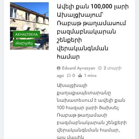
Ավելի քան 100,000 լարի
Ախալցխայում՝
Ռաբաթ թաղամասում
բազմաբնակարան
AKHALTSKHA
շենքերի
ᲐᲮᲐᲚᲪᲘᲮᲔ
վերականգնման
համար
Eduard Ayvazyan
2 տարի
ago
0
1 mins
Ախալցխայի
քաղաքապետարանը
նախատեսում է ավելի քան
100 հազար լարի ծախսել
Ռաբաթ թաղամասի
բազմաբնակարան շենքերի
վերականգնման համար,
այս մասին