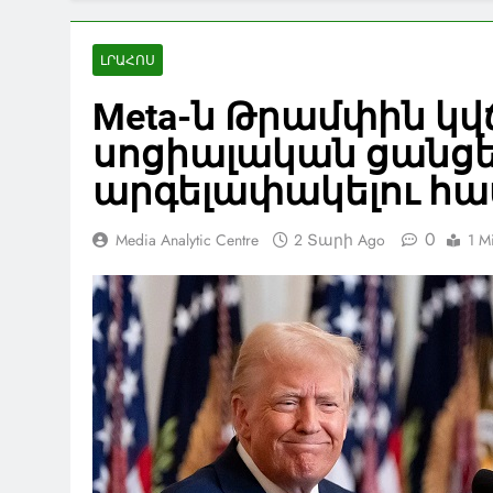
ԼՐԱՀՈՍ
Meta-ն Թրամփին կվճ
սոցիալական ցանցե
արգելափակելու հ
0
Media Analytic Centre
2 Տարի Ago
1 M