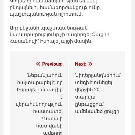
Կողմերը համաձայնության են եկել
ընդլայնելու համագործակցությունը
պաշտպանության ոլորտում։
Ադրբեջանի պաշտպանության
նախարարությունը չի հաղորդել Զաքիր
Հասանովի՝ Իսրայել այցի մասին։
Գրառումների
Previous:
Next:
նավարկումը
Նեթանյահուն
Նիդերլանդներում
հայտարարել է, որ
տեղի է ունեցել
Իսրայելը մտադիր
վերջին 20
է
տարվա
վերահսկողություն
ընթացքում
հաստատել
ամենամեծ ցույցը
Գազայի
հատվածի
ամբողջ