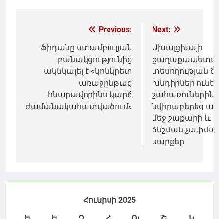
Գրառումների
Previous:
Next:
նավարկումը
Ֆիդանը ստամբուլյան
Ախալցխայի
բանակցությունից
քաղաքապետա
ակնկալել է «կոնկրետ
տեսողության ծ
առաջընթաց
խնդիրներ ունե
հնարավորինս կարճ
շահառուներին
ժամանակահատվածում»
նվիրաբերեց ար
մեջ շաքարի և 
ճնշման չափմա
սարքեր
Հունիսի 2025
Ե
Ե
Չ
Հ
Ու
Շ
Կ