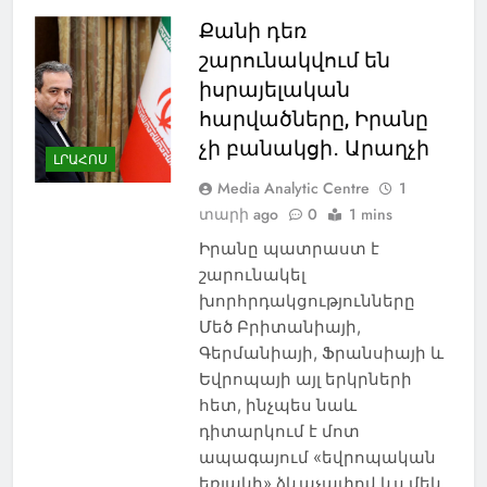
Քանի դեռ
շարունակվում են
իսրայելական
հարվածները, Իրանը
չի բանակցի․ Արաղչի
ԼՐԱՀՈՍ
Media Analytic Centre
1
տարի ago
0
1 mins
Իրանը պատրաստ է
շարունակել
խորհրդակցությունները
Մեծ Բրիտանիայի,
Գերմանիայի, Ֆրանսիայի և
Եվրոպայի այլ երկրների
հետ, ինչպես նաև
դիտարկում է մոտ
ապագայում «եվրոպական
եռյակի» ձևաչափով ևս մեկ