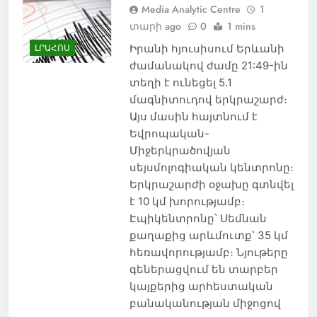
Media Analytic Centre
1
տարի ago
0
1 mins
Իրանի հյուսիսում Երևանի
ԼՐԱՀՈՍ
ժամանակով ժամը 21:49-ին
տեղի է ունեցել 5.1
մագնիտուդով երկրաշարժ։
Այս մասին հայտնում է
Եվրոպական-
Միջերկրածովյան
սեյսմոլոգիական կենտրոնը։
Երկրաշարժի օջախը գտնվել
է 10 կմ խորությամբ։
Էպիկենտրոնը՝ Սեմնան
քաղաքից արևմուտք՝ 35 կմ
հեռավորությամբ։ Նյութերը
գեներացվում են տարբեր
կայքերից արհեստական
բանականության միջոցով