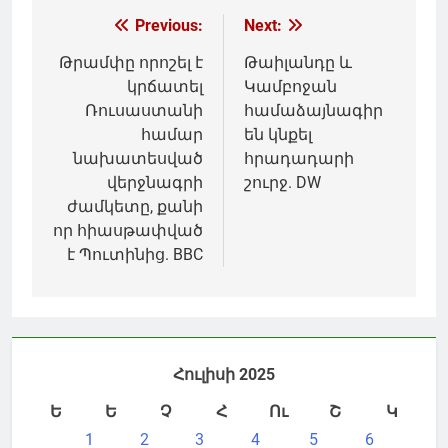
Գրառումների
Previous:
Next:
նավարկումը
Թրամփը որոշել է
Թաիլանդը և
կրճատել
Կամբոջան
Ռուսաստանի
համաձայնագիր
համար
են կնքել
նախատեսված
հրադադարի
վերջնագրի
շուրջ. DW
ժամկետը, քանի
որ հիասթափված
է Պուտինից. BBC
Հուլիսի 2025
Ե
Ե
Չ
Հ
Ու
Շ
Կ
1
2
3
4
5
6