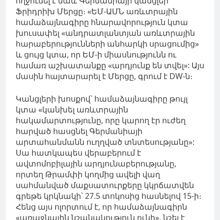
ողջունել է նաև Գերմանիայի կանցլեր
Ֆրիդրիխ Մերցը։ «ԵՄ-ԱՄՆ առևտրային
համաձայնագիրը հնարավորություն կտա
խուսափել «անդրատլանտյան առևտրային
հարաբերությունների անհարկի սրացումից»
և ցույց կտա, որ ԵՄ-ի միասնությունն ու
համառ աշխատանքը «արդյունք են տվել»: Այս
մասին հայտարարել է Մերցը, գրում է DW-ն։
Կանցլերի խոսքով՝ համաձայնագիրը
թույլ
կտա «կանխել առևտրային
հակամարտությունը, որը կարող էր ուժեղ
հարված հասցնել Գերմանիայի
արտահանմանն ուղղված տնտեսությանը»:
Սա
հատկապես
վերաբերում է
ավտոմոբիլային արդյունաբերությանը,
որտեղ
Թրամփի
կողմից ավելի վաղ
սահմանված
մաքսատուրքերը
կկրճատվեն
գրեթե կրկնակի՝
27.5
տոկոսից
հասնելով
15
-ի։
Հենց այս ոլորտում է, որ համաձայնագիրն
«առաջնային
նշանակություն
ունի», նշել է