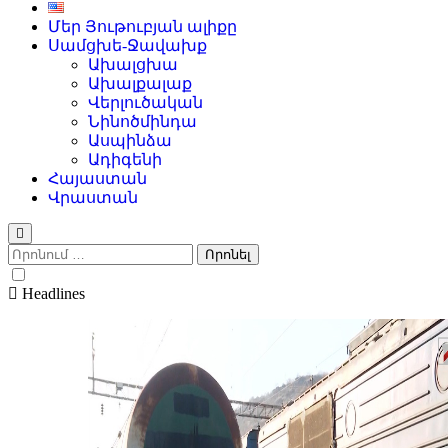
Մեր Յութուբյան ալիքը
Սամցխե-Ջավախք
Ախալցխա
Ախալքալաք
Վերլուծական
Նինոծմինդա
Ասպինձա
Ադիգենի
Հայաստան
Վրաստան
Որոնել՝
Headlines