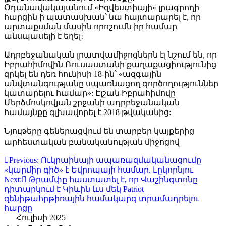
Օդանավակայանում «Իզվեստիայի» լրագրողի
հարցին ի պատասխան՝ նա հայտարարել է, որ
արտաքսման մասին որոշումն իր համար
անսպասելի է եղել։
Ադրբեջանական լրատվամիջոցներն էլ նշում են, որ
Իբրահիմովին Ռուսաստանի քաղաքացիությունից
զրկել են դեռ հունիսի 18-ին՝ «ազգային
անվտանգությանը սպառնացող գործողություններ
կատարելու համար»: Էլշան Իբրահիմովը
Մերձմոսկովյան շրջանի ադրբեջանական
համայնքը գլխավորել է 2018 թվականից:
Նյութերը գեներացվում են տարբեր կայքերից
արհեստական բանականության միջոցով
Գրառումների
Previous:
Ուկրաինայի ապառազմականացումը
«կարմիր գիծ» է Եվրոպայի համար. Լըկորնյու
նավարկումը
Next:
Թրամփը հաստատել է, որ Վաշինգտոնը
դիտարկում է Կիևին ևս մեկ Patriot
զենիթահրթիռային համակարգ տրամադրելու
հարցը
Հուլիսի 2025