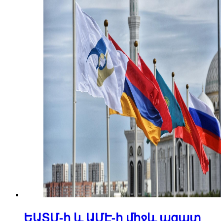
ԵԱՏՄ-ի և ԱՄԷ-ի միջև ազատ