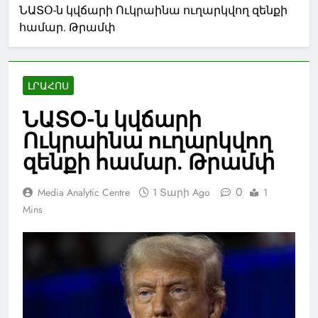
ՆԱՏՕ-ն կվճարի Ուկրաինա ուղարկվող զենքի
համար. Թրամփ
ԼՐԱՀՈՍ
ՆԱՏՕ-ն կվճարի
Ուկրաինա ուղարկվող
զենքի համար. Թրամփ
0
Media Analytic Centre
1 Տարի Ago
1
Mins