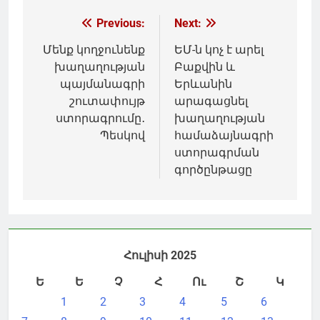
Գրառումների
Previous:
Next:
նավարկումը
Մենք կողջունենք
ԵՄ-ն կոչ է արել
խաղաղության
Բաքվին և
պայմանագրի
Երևանին
շուտափույթ
արագացնել
ստորագրումը․
խաղաղության
Պեսկով
համաձայնագրի
ստորագրման
գործընթացը
Հուլիսի 2025
Ե
Ե
Չ
Հ
Ու
Շ
Կ
1
2
3
4
5
6