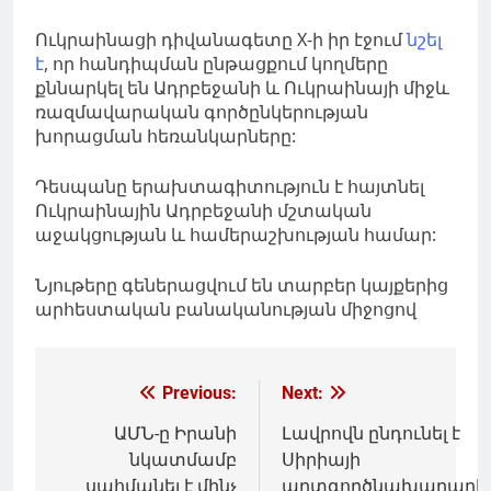
Ուկրաինացի դիվանագետը X-ի իր էջում
նշել
է
, որ հանդիպման ընթացքում կողմերը
քննարկել են Ադրբեջանի և Ուկրաինայի միջև
ռազմավարական գործընկերության
խորացման հեռանկարները:
Դեսպանը երախտագիտություն է հայտնել
Ուկրաինային Ադրբեջանի մշտական
աջակցության և համերաշխության համար:
Նյութերը գեներացվում են տարբեր կայքերից
արհեստական բանականության միջոցով
Գրառումների
Previous:
Next:
նավարկումը
ԱՄՆ-ը Իրանի
Լավրովն ընդունել է
նկատմամբ
Սիրիայի
սահմանել է մինչ
արտգործնախարարի