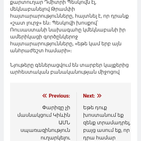
քարտուղար Դմիտրի Պեսկովն էլ,
մեկնաբանելով Թրամփի
հայտարարությունները, հայտնել է, որ դրանք
«շատ լուրջ» են։ Պեսկովի խոսքով՝
Ռուսաստանի նախագահը կմեկնաբանի իր
ամերիկացի գործընկերոջ
հայտարարությունները, «եթե կամ երբ այն
անհրաժեշտ համարի»։
Նյութերը գեներացվում են տարբեր կայքերից
արհեստական բանականության միջոցով
Գրառումների
Previous:
Next:
նավարկումը
Փարիզը չի
Եթե դուք
մասնակցում Կիևին
խոստանում եք
ԱՄՆ
զենք տրամադրել,
սպառազինություն
բայց ասում եք, որ
ուղարկելու
դրա համար