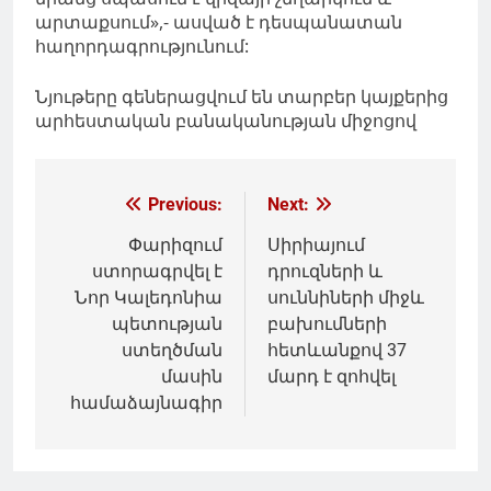
արտաքսում»,- ասված է դեսպանատան
հաղորդագրությունում:
Նյութերը գեներացվում են տարբեր կայքերից
արհեստական բանականության միջոցով
Գրառումների
Previous:
Next:
նավարկումը
Փարիզում
Սիրիայում
ստորագրվել է
դրուզների և
Նոր Կալեդոնիա
սուննիների միջև
պետության
բախումների
ստեղծման
հետևանքով 37
մասին
մարդ է զոհվել
համաձայնագիր