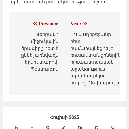
արհեստական բանականության միջոցով
Գրառումների
Previous:
Next:
նավարկումը
Թեհրանի
ՌԴ-ն Ադրբեջանի
միջուկային
հետ
ծրագիրը հետ է
համաձայնեցրել է
ընկել առնվազն
ռուսաստանցիներին
երկու տարով.
հյուպատոսական
Պենտագոն
աջակցություն
տրամադրելու
հարցը. Զախարովա
Հուլիսի 2025
Ե
Ե
Չ
Հ
Ու
Շ
Կ